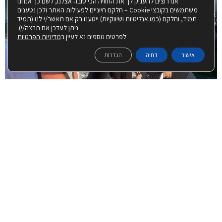
אנו רוצים להעניק לך את החוויה הכי טובה אצלנו, לשם כך אנחנו
משתמשים בקובצי Cookie – חלקם חיוניים לפעילות האתר ולכן נטענים
תמיד, וחלקם (כמו אנליטיות ושיווקיות) ייטענו רק אם תאשר/י לנו (תמיד
ניתן לעדכן אם תרצה/י).
לפרטים נוספים נא לעיין ב
מדיניות הפרטיות
אישור
דחיה
הגדרות
© כל הזכויות שמורות למרכז למורשת הרמב"ם טבריה אם
נהנית מהתוכן בעמוד זה, תוכל להפיץ ברשתות החברתיות
הצהרת נגישות
|
מדיניות פרטיות
ניהול ועיצוב ע"י רבקי שאולזון:
|
בנייה ותחזוקת האתר: