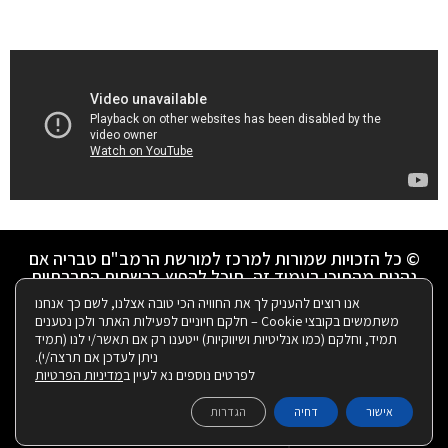
© כל הזכויות שמורות למרכז למורשת הרמב"ם טבריה אם
נהנית מהתוכן בעמוד זה, תוכל להפיץ ברשתות החברתיות
אנו רוצים להעניק לך את החוויה הכי טובה אצלנו, לשם כך אנחנו
הצהרת נגישות
|
מדיניות פרטיות
משתמשים בקובצי Cookie – חלקם חיוניים לפעילות האתר ולכן נטענים
תמיד, וחלקם (כמו אנליטיות ושיווקיות) ייטענו רק אם תאשר/י לנו (תמיד
ניתן לעדכן אם תרצה/י).
ניהול ועיצוב ע"י רבקי שאולזון:
לפרטים נוספים נא לעיין ב
מדיניות הפרטיות
אישור
דחיה
הגדרות