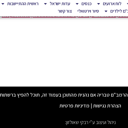
לוח ארועים
כנסים
עדות ישראל
ראשית ההתיישבות
ם לילדים
סיור וירטואלי
צור קשר
http://www.ynet.c
o.il/articles/0,7340,L-4747501,00.
הרמב"ם טבריה אם נהנית מהתוכן בעמוד זה, תוכל להפיץ ברשתות
הצהרת נגישות
|
מדיניות פרטיות
ניהול ועיצוב ע"י רבקי שאולזון: