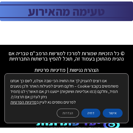
טעימה מהאירוע
© כל הזכויות שמורות למרכז למורשת הרמב"ם טבריה אם
נהנית מהתוכן בעמוד זה, תוכל להפיץ ברשתות החברתיות
הצהרת נגישות
|
מדיניות פרטיות
אנו רוצים להעניק לך את החוויה הכי טובה אצלנו, לשם כך אנחנו
משתמשים בקובצי Cookie – חלקם חיוניים לפעילות האתר ולכן נטענים
ניהול ועיצוב ע"י רבקי שאולזון:
תמיד, וחלקם (כמו אנליטיות ושיווקיות) ייטענו רק אם תאשר/י לנו (תמיד
ניתן לעדכן אם תרצה/י).
לפרטים נוספים נא לעיין ב
מדיניות הפרטיות
|
בנייה ותחזוקת האתר:
אישור
דחיה
הגדרות