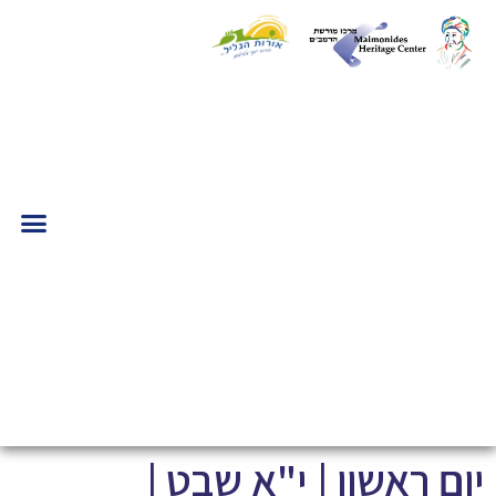
יום ראשון | י"א שבט |