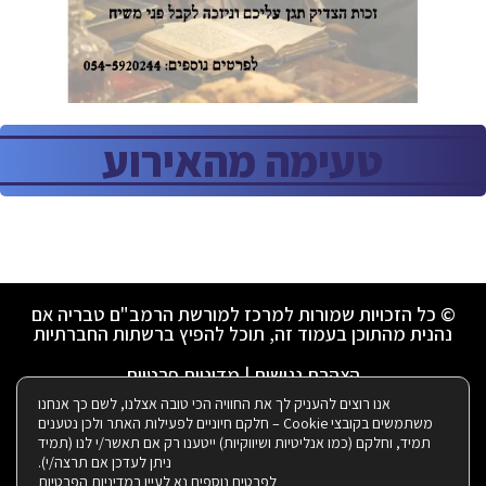
טעימה מהאירוע
© כל הזכויות שמורות למרכז למורשת הרמב"ם טבריה אם
נהנית מהתוכן בעמוד זה, תוכל להפיץ ברשתות החברתיות
הצהרת נגישות
|
מדיניות פרטיות
אנו רוצים להעניק לך את החוויה הכי טובה אצלנו, לשם כך אנחנו
משתמשים בקובצי Cookie – חלקם חיוניים לפעילות האתר ולכן נטענים
ניהול ועיצוב ע"י רבקי שאולזון:
תמיד, וחלקם (כמו אנליטיות ושיווקיות) ייטענו רק אם תאשר/י לנו (תמיד
ניתן לעדכן אם תרצה/י).
לפרטים נוספים נא לעיין ב
מדיניות הפרטיות