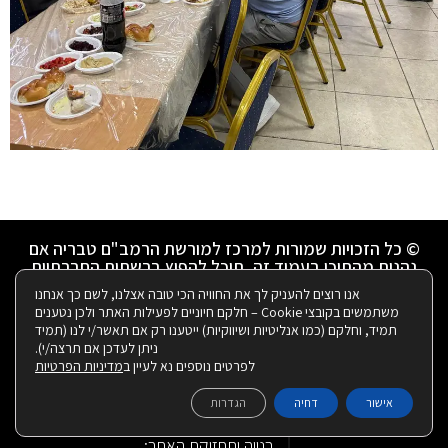
© כל הזכויות שמורות למרכז למורשת הרמב"ם טבריה אם
נהנית מהתוכן בעמוד זה, תוכל להפיץ ברשתות החברתיות
אנו רוצים להעניק לך את החוויה הכי טובה אצלנו, לשם כך אנחנו
הצהרת נגישות
|
מדיניות פרטיות
משתמשים בקובצי Cookie – חלקם חיוניים לפעילות האתר ולכן נטענים
תמיד, וחלקם (כמו אנליטיות ושיווקיות) ייטענו רק אם תאשר/י לנו (תמיד
ניתן לעדכן אם תרצה/י).
ניהול ועיצוב ע"י רבקי שאולזון:
לפרטים נוספים נא לעיין ב
מדיניות הפרטיות
אישור
דחיה
הגדרות
|
בנייה ותחזוקת האתר: