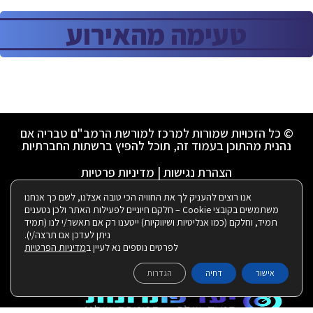
טעימה מהאירוע
© כל הזכויות שמורות למרכז למורשת הרמב"ם טבריה אם
נהנית מהתוכן בעמוד זה, תוכל להפיץ ברשתות החברתיות
הצהרת נגישות
|
מדיניות פרטיות
אנו רוצים להעניק לך את החוויה הכי טובה אצלנו, לשם כך אנחנו
משתמשים בקובצי Cookie – חלקם חיוניים לפעילות האתר ולכן נטענים
ניהול ועיצוב ע"י רבקי שאולזון:
תמיד, וחלקם (כמו אנליטיות ושיווקיות) ייטענו רק אם תאשר/י לנו (תמיד
ניתן לעדכן אם תרצה/י).
לפרטים נוספים נא לעיין ב
מדיניות הפרטיות
|
בנייה ותחזוקת האתר:
אישור
דחיה
הגדרות