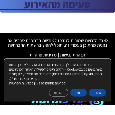
טעימה מהאירוע
© כל הזכויות שמורות למרכז למורשת הרמב"ם טבריה אם
נהנית מהתוכן בעמוד זה, תוכל להפיץ ברשתות החברתיות
הצהרת נגישות
|
מדיניות פרטיות
אנו רוצים להעניק לך את החוויה הכי טובה אצלנו, לשם כך אנחנו
ניהול ועיצוב ע"י רבקי שאולזון:
משתמשים בקובצי Cookie – חלקם חיוניים לפעילות האתר ולכן נטענים
תמיד, וחלקם (כמו אנליטיות ושיווקיות) ייטענו רק אם תאשר/י לנו (תמיד
ניתן לעדכן אם תרצה/י).
לפרטים נוספים נא לעיין ב
מדיניות הפרטיות
|
בנייה ותחזוקת האתר:
אישור
דחיה
הגדרות