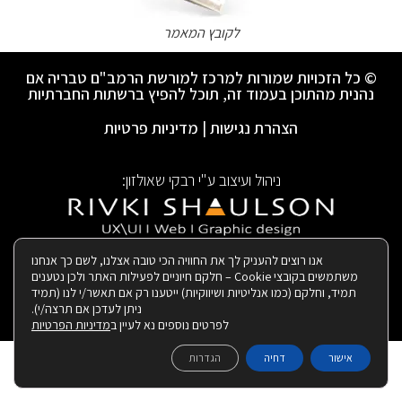
לקובץ המאמר
© כל הזכויות שמורות למרכז למורשת הרמב"ם טבריה אם
נהנית מהתוכן בעמוד זה, תוכל להפיץ ברשתות החברתיות
הצהרת נגישות
|
מדיניות פרטיות
ניהול ועיצוב ע"י רבקי שאולזון:
|
בנייה ותחזוקת האתר:
אנו רוצים להעניק לך את החוויה הכי טובה אצלנו, לשם כך אנחנו
משתמשים בקובצי Cookie – חלקם חיוניים לפעילות האתר ולכן נטענים
תמיד, וחלקם (כמו אנליטיות ושיווקיות) ייטענו רק אם תאשר/י לנו (תמיד
ניתן לעדכן אם תרצה/י).
לפרטים נוספים נא לעיין ב
מדיניות הפרטיות
אישור
דחיה
הגדרות