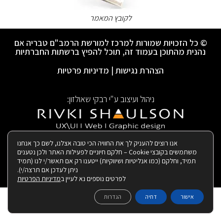
לקובץ המאמר
© כל הזכויות שמורות למרכז למורשת הרמב"ם טבריה אם
נהנית מהתוכן בעמוד זה, תוכל להפיץ ברשתות החברתיות
הצהרת נגישות
|
מדיניות פרטיות
ניהול ועיצוב ע"י רבקי שאולזון:
|
בנייה ותחזוקת האתר:
אנו רוצים להעניק לך את החוויה הכי טובה אצלנו, לשם כך אנחנו
משתמשים בקובצי Cookie – חלקם חיוניים לפעילות האתר ולכן נטענים
תמיד, וחלקם (כמו אנליטיות ושיווקיות) ייטענו רק אם תאשר/י לנו (תמיד
ניתן לעדכן אם תרצה/י).
לפרטים נוספים נא לעיין ב
מדיניות הפרטיות
אישור
דחיה
הגדרות