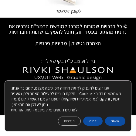
לקובץ המאמר
© כל הזכויות שמורות למרכז למורשת הרמב"ם טבריה אם
נהנית מהתוכן בעמוד זה, תוכל להפיץ ברשתות החברתיות
הצהרת נגישות
|
מדיניות פרטיות
ניהול ועיצוב ע"י רבקי שאולזון:
|
בנייה ותחזוקת האתר:
אנו רוצים להעניק לך את החוויה הכי טובה אצלנו, לשם כך אנחנו
משתמשים בקובצי Cookie – חלקם חיוניים לפעילות האתר ולכן נטענים
תמיד, וחלקם (כמו אנליטיות ושיווקיות) ייטענו רק אם תאשר/י לנו (תמיד
ניתן לעדכן אם תרצה/י).
לפרטים נוספים נא לעיין ב
מדיניות הפרטיות
אישור
דחיה
הגדרות