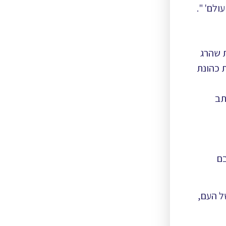
ולם' ".
 שהרג
 כהונת
תב
בם
ל העם,