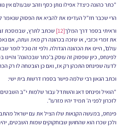
"כתר כהונה כיצד? אפילו נותן כסף וזהב שבעולם אין נותנ
הרי שכבר חז"ל העדיפו את להביא את הפסוק שנאמר ל
וראיתי בספר דרך המלך
[12]
שכתב לתרץ, שבמסכת זב
את זמרי וכזבי, או שזכה בכהונה רק מאז. ועתה, אם נ
עולם', היינו את הכהונה הגדולה. ולפי זה נוכל לומר 
לפינחס, כיון שפסוק זה עוסק ב'כתר שבכהונה' והיינו 
לדעה שפינחס התכהן רק אז, ואם כן הובטחה לו רק הכהו
וכתב הגאון רבי שלמה פישר בספרו דרשות בית ישי:
"הואיל ופינחס דאג והשתדל עבור שלמות י"ב השבטים,
לזכרון לפני ה' תמיד יהיו מזרעו".
פינחס, במעשה הקנאות שלו הציל את עם ישראל מהתבולל
ולכן שכרו הוא שהחושן שבוחקוקים שמות השבטים, יהיה מ