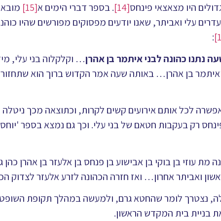
דולים היו מצאצאי פינחס
[14]
. בספר דברי הימים א
[15]
מובאת
עדרים עלי ואביתר, שאנו יודעים מפסוקים מפורשים שהיו כוהני
:
ה נתנו כהונה לבני איתמר בן אהרן
… וקלקלוה בני עלי, מי
ן ואיתמר בן אהרן… באותה שעה אמר הקדוש ברוך הוא שתחזור 
אפשרה לכל אותם אירועים קשים לקרות, וכתוצאה מכך ניטלה 
ינחס רק בעקבות חטאם של בני עלי. וכך גם נמצא בספר 'יוחסין
מת עוזי בן בוקי בן אבישוע בן פנחס בן אלעזר בן אהרן כהן ג
אשון ואביתר אחרון… ואז חזרה הכהונה לזרע אלעזר לצדוק הכה
ה, נצטרך לומר שהחטא גרם, ולמעשה במהלך תקופת השופט
ת בניית בית המקדש הראשון.