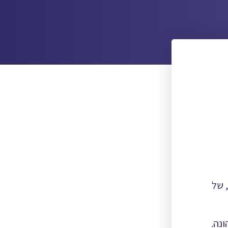
, של
נה.