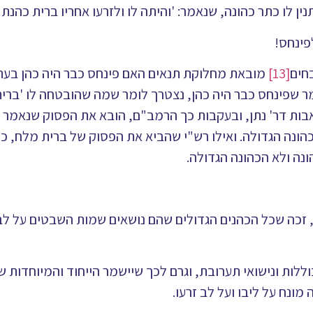
ין לו כתר כהונה, שנאמר: 'והיתה לו ולזרעו אחריו ברית כהנת ע
פינחס!
חים
[13]
מובאת מחלוקת תנאים האם פינחס כבר היה כהן בעת
אמר שפינחס כבר היה כהן, נצטרך לומר שמה שהובטחה לו 'ברית
שבאבות דר' נתן, ובעקבות כך הרמב"ם, הובא את הפסוק שנאמר
בכהונה הגדולה. ואילו רש"י שהביא את הפסוק של ברית מלח, כ
נה ולא הכהונה הגדולה.
 זכה שכל הכהנים הגדולים שהם נושאים שמות השבטים על ל
ות ונישואי תערובת, וגרם לכך שיישמר הייחוד והמיוחדות ש
ונח על ליבו ועל לב זרעו.