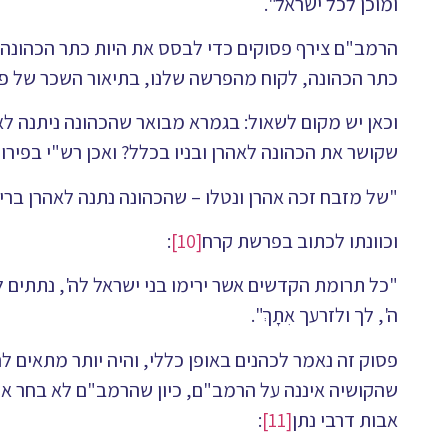
ומוכן לכל ישראל".
הרמב"ם צירף פסוקים כדי לבסס את היות כתר הכהונה ק
כתר הכהונה, לקוח מהפרשה שלנו, בתיאור השכר של פינח
וכאן יש מקום לשאול: בגמרא מבואר שהכהונה ניתנה לא
שקושר את הכהונה לאהרן ובניו בכלל? ואכן רש"י בפירו
"של מזבח זכה אהרן ונטלו – שהכהונה נתנה לאהרן ברי
וכוונתו לכתוב בפרשת קרח
[10]
:
"כל תרומת הקדשים אשר ירימו בני ישראל לה', נתתים לך
ה', לך ולזרעך אִתָךְ".
פסוק זה נאמר לכהנים באופן כללי, והיה יותר מתאים
שהקושיה איננה על הרמב"ם, כיון שהרמב"ם לא בחר א
אבות דרבי נתן
[11]
: