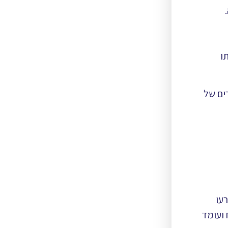
ו
ים של
רעו
 ועומד