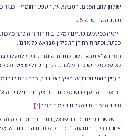
שולחן לחם הפנים, המבטא את השפע החומרי – כנגד כתר 
וכתב המהרש"א
[5]
:
"יראה כמשמעו כתרים למלכי בית דוד היה כתר מלכות… 
ככתר, וכתר תורה הן התפילין שבראש כל אדם".
המהרש"א מבאר, שה'כתרים' אינם רק כינוי למעלות גד
ממש: למלך יש כתר מלכות, לכהן הגדול יש ציץ, ולכל א
בעניין ההתייחסות אל הציץ כאל כתר, כבר קדם לו הרמ
"והאפוד והחשן לבוש מלכות… והציץ נזר המלכים הוא".
וכתב הרמב"ם בהלכות תלמוד תורה
[7]
:
"בשלשה כתרים נכתרו ישראל, כתר תורה וכתר כהונה וכ
אחריו ברית כהנת עולם', כתר מלכות זכה בו דוד, שנאמ