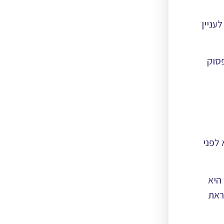
עניין
פסוק
 לפני
היא
ראת