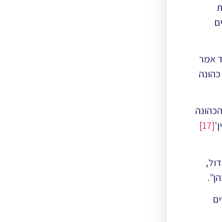
ם
ד אמר
כהונה
הכהונה
'
[17]
דול,
ן".
ים