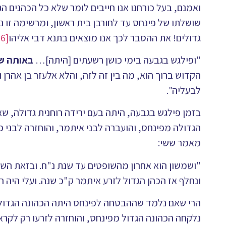
ואמנם, בעל כורחנו אנו חייבים לומר שלא כל הכהנים הג
שושלתו של פינחס עד לחורבן בית ראשון, ומרשימה זו נ
גדולים! את ההסבר לכך אנו מוצאים בתנא דבי אליהו
[16]
"ופילגש בגבעה בימי כושן רשעתים [היתה]…
באותה שע
הקדוש ברוך הוא, מה בין זה לזה, והלא אלעזר בן אהר
לבעליה".
בזמן פילגש בגבעה, היתה בעם ירידה רוחנית גדולה, ש
הגדולה מפינחס, והועברה לבני איתמר, והוחזרה לבני פ
מאמר ששי:
"ושמשון הוא אחרון מהשופטים עד שנת נ"ח. ובזאת השנה 
ונחלף אז הכהן הגדול לזרע איתמר ק"כ שנה. ועלי היה ר
הרי שאם נלמד שההבטחה לפינחס היתה הכהונה הגדול
נלקחה הכהונה הגדול מפינחס, והוחזרה לזרעו רק לקרא