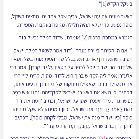
בשקל הקֺדֶש
[1]
".
כאשר מונים את עם ישראל, צריך שכל אחד יתן מחצית השקל,
כופר נפשו, כדי שלא תהיה חלילה מגיפה בעקבות הספירה.
הגמרא במסכת ברכות
[2]
אומרת, שדוד המלך נכשל בזה:
" 'אם ה' הסיתך בי יָרַח מנחה' [דוד אמר לשאול המלך, שאם
הסיבה שהוא רודף אותו, היא בגלל שה' הסית אותו בשל חטאיו
של דוד, הרי שדוד יוכל לכפר על חטאיו על ידי קרבן]. אמר רבי
אלעזר: אמר ליה הקדוש ברוך הוא לדוד: מסית קרית לי? הרי
אני מכשילך בדבר שאפילו תינוקות של בית רבן יודעים אותו,
דכתיב 'כי תשא את ראש בני ישראל לפקדיהם ונתנו איש כֺּפֶר
נפשו וגו' '. מיד 'ויעמֺד שטן על ישראל', וכתיב 'וַיָסֶת את דוד
בהם לֵאמֺר לֵך מְנֵה את ישראל'. וכיון דמנינהו לא שקל מינייהו
כופר [כיון שדוד מנה את ישראל, מבלי לקחת כופר], דכתיב
'ויתן ה' דֶבֶר בישראל מֵהַבֹּקֶר וְעַד עֵת מוֹעֵד' ".
ובמסכת יומא
[3]
, מספרת הגמרא ששאול המלך, כן נזהר בכך: