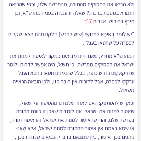
ולא הביאו את הפסוקים מהתורה, מהפרשה שלנו, וכפי שהביאה
הגמרא במסכת ברכות? שאלה זו עמדה בפני המהרש"א, וכך
תירץ בחידושי אגדות
[5]
:
"יש לומר דְאׅיכַּא לפרוּשֵי [שיש לפרש] דלקח מהם חצאי שקלים
לכפרה על שחטאו בעגל".
המהרש"א מתרץ, שאם היינו מביאים כמקור לאיסור למנות את
ישראל את הפסוקים מפרשת 'כי תשא', היה אפשר לדחות ולומר
שדווקא שַם נדרש כופר, בגלל שהנמנים חטאו בחטא העגל
ונזקקו לכפרה, אבל לדורות אין חובה כזו, ולכן הובאה הראייה
משאול.
וכאן יש להסתפק: האם לאחר שלמדנו מהסיפור על שאול,
שאסור למנות את ישראל, אנו לומדים שאכן זו כוונת התורה
בפרשה שלנו, והרי שהאיסור למנות את ישראל זהו איסור תורה,
או שמא באמת אין איסור מהתורה למנות ישראל, אלא שֶׁאָנוּ
נוהגים בכך איסור, כיון שמצאנו בדברי הנביאים שנזהרו בכך,