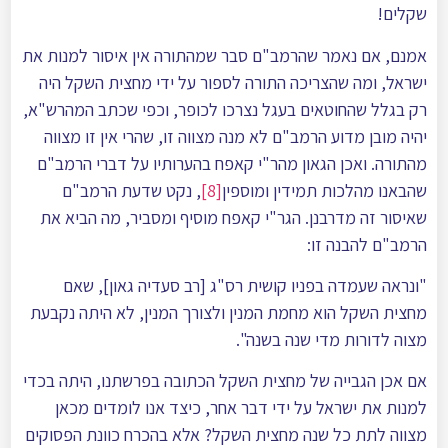
שקלים!
אמנם, אם נאמר שהרמב"ם סבר שמהתורה אין איסור למנות את
ישראל, ומה שהצריכה התורה לספור על ידי מחצית השקל היה
רק בגלל שהחוטאים בעגל נצרכו לכופר, וכפי שכתב המהרש"א,
יהיה מובן מדוע הרמב"ם לא מנה מצווה זו, שהרי אין זו מצווה
מהתורה. ואכן הגאון מהר"י קאפח בהערותיו על דברי הרמב"ם
שהבאנו מהלכות תמידין ומוספין
[8]
, נקט שדעת הרמב"ם
שאיסור זה מדרבנן. הגר"י קאפח מוסיף ומסביר, מה הביא את
הרמב"ם להבנה זו:
"ונראה שעמדה בפניו קושית רס"ג [רב סעדיה גאון], שאם
מחצית השקל הוא מחמת המנין ולצורך המנין, לא היתה נקבעת
מצוה לדורות מדי שנה בשנה".
אם אכן הגבייה של מחצית השקל הכתובה בפרשתנו, היתה בכדי
למנות את ישראל על ידי דבר אחר, כיצד אנו לומדים מכאן
מצווה לתת כל שנה מחצית השקל? אלא בהכרח כוונת הפסוקים