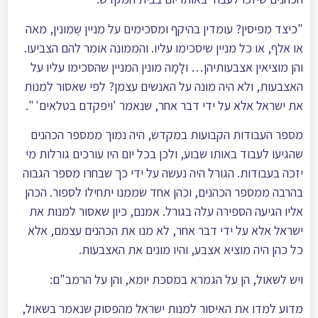
"כיצד מפיסין? עומדין בהיקף ומסכימים על מניין שֶמונין, מאה
או אלף, או כל מניין שיסכימו עליו. והממונה אומר להם הצביעו.
והן מוציאין אצבעותיהן… ולָמָה מונין המניין שהסכימו עליו על
האצבעות, ולא היה מונה על האנשים עצמן? לפי שאסור למנות
את ישראל אלא על ידי דבר אחר, שנאמר 'ויפקדם בטלאים' ".
מספר העבודות הקבועות במקדש, היה נמוך ממספר הכהנים
שהגיעו לעבוד באותו שבוע, ולכן בכל יום היו עורכים גורלות מי
יזכה בעבודות. הגורל היה נעשה על ידי כך שבחרו מספר הגבוה
בהרבה ממספר הכהנים, וכהן אחד שממנו יתחילו לספור. הכהן
אליו הגיעה הספירה עלה בגורל. אמנם, כיון שאסור למנות את
ישראל אלא על ידי דבר אחר, לא מנו את הכהנים עצמם, אלא
כל כהן היה מוציא אצבע, והיו מונים את האצבעות.
ויש לשאול, הן על הגמרא במסכת יומא, והן על הרמב"ם:
מדוע למדו את האיסור למנות ישראל מהפסוק שנאמר בשאול,