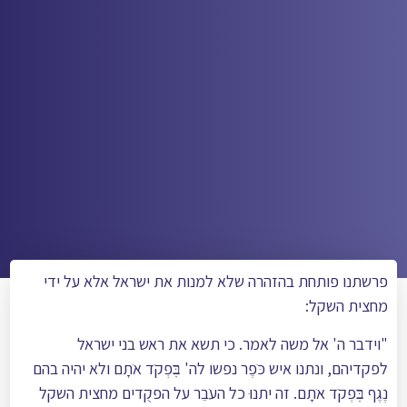
פרשתנו פותחת בהזהרה שלא למנות את ישראל אלא על ידי
מחצית השקל:
"וידבר ה' אל משה לאמר. כי תשא את ראש בני ישראל
לפקדיהם, ונתנו איש כֺּפֶר נפשו לה' בּׅפְקֺד אֺתָם ולא יהיה בהם
נֶגֶף בּׅפְקֺד אֺתָם. זה יתנוּ כל העֺבֵר על הפקֻדים מחצית השקל