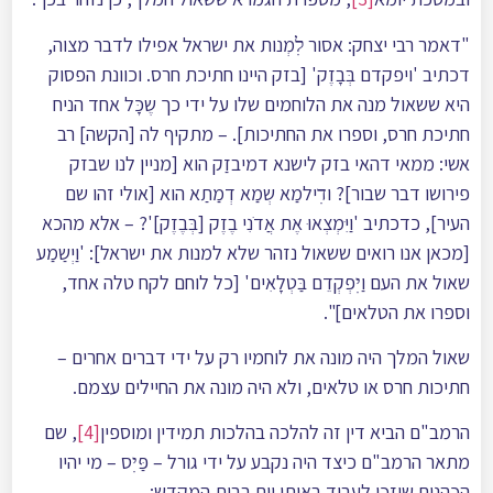
"דאמר רבי יצחק: אסור לׅמְנות את ישראל אפילו לדבר מצוה,
דכתיב 'ויפקדם בְּבָזֶק' [בזק היינו חתיכת חרס. וכוונת הפסוק
היא ששאול מנה את הלוחמים שלו על ידי כך שֶכָּל אחד הניח
חתיכת חרס, וספרו את החתיכות]. – מתקיף לה [הקשה] רב
אשי: ממאי דהאי בזק לישנא דמיבזַק הוא [מניין לנו שבזק
פירושו דבר שבור]? ודׅילמַא שְמַא דְמַתַא הוא [אולי זהו שם
העיר], כדכתיב 'וַיִּמְצְאוּ אֶת אֲדֹנִי בֶזֶק [בְּבֶזֶק]'? – אלא מהכא
[מכאן אנו רואים ששאול נזהר שלא למנות את ישראל]: 'וַיְשַמַע
שאול את העם וַיׅפְקְדֵם בַּטְלָאִים' [כל לוחם לקח טלה אחד,
וספרו את הטלאים]".
שאול המלך היה מונה את לוחמיו רק על ידי דברים אחרים –
חתיכות חרס או טלאים, ולא היה מונה את החיילים עצמם.
הרמב"ם הביא דין זה להלכה בהלכות תמידין ומוספין
[4]
, שם
מתאר הרמב"ם כיצד היה נקבע על ידי גורל – פַּיׅס – מי יהיו
הכהנים שיזכו לעבוד באותו יום בבית המקדש: