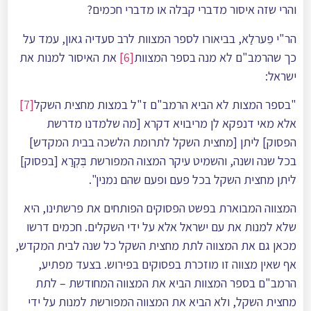
והרי שזה איסור מדברי קבלה או מדברי חכמים?
הר"י פֵערלַא, בביאורו לספר המצוות לרב סעדיה גאון, עמד על
כך שהרמב"ם לא מנה בספר המצוות
[6]
את האיסור למנות את
ישראל:
"בספר המצות לא הביא הרמב"ם ז"ל במצות מחצית השקל
[7]
אלא מאי דנפקא לן מריבויא דקרא [מה שלמדנו מדרשת
הפסוק] ליתן [מחצית השקל לתרומת הלשכה בבית המקדש]
בכל שנה ושנה, והשמיט עיקר המצוה המפורשת בּׅקְרַא [בפסוק]
ליתן מחצית השקל בכל פעם ופעם שהם נמנין".
המצווה המבוארת בפשט הפסוקים הפותחים את פרשתינו, היא
שלא למנות את עם ישראל אלא על ידי השקלים. חכמים דרשו
מכאן גם את המצווה לתת מחצית השקל כל שנה לבית המקדש,
אף שאין מצווה זו מוזכרת בפסוקים בפירוש. בצעד מפתיע,
הרמב"ם בספר המצוות הביא את המצווה המחודשת – לתת
מחצית השקל, ולא הביא את המצווה המפורשת למנות על ידי