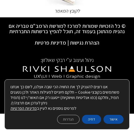
לקובץ המאמר
© כל הזכויות שמורות למרכז למורשת הרמב"ם טבריה אם
נהנית מהתוכן בעמוד זה, תוכל להפיץ ברשתות החברתיות
הצהרת נגישות
|
מדיניות פרטיות
ניהול ועיצוב ע"י רבקי שאולזון:
|
בנייה ותחזוקת האתר:
אנו רוצים להעניק לך את החוויה הכי טובה אצלנו, לשם כך אנחנו
משתמשים בקובצי Cookie – חלקם חיוניים לפעילות האתר ולכן נטענים
תמיד, וחלקם (כמו אנליטיות ושיווקיות) ייטענו רק אם תאשר/י לנו (תמיד
ניתן לעדכן אם תרצה/י).
לפרטים נוספים נא לעיין ב
מדיניות הפרטיות
אישור
דחיה
הגדרות