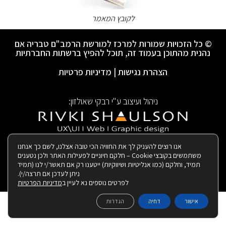
לקובץ המאמר
© כל הזכויות שמורות למרכז למורשת הרמב"ם טבריה אם
נהנית מהתוכן בעמוד זה, תוכל להפיץ ברשתות החברתיות
הצהרת נגישות
|
מדיניות פרטיות
ניהול ועיצוב ע"י רבקי שאולזון:
|
בנייה ותחזוקת האתר:
אנו רוצים להעניק לך את החוויה הכי טובה אצלנו, לשם כך אנחנו
משתמשים בקובצי Cookie – חלקם חיוניים לפעילות האתר ולכן נטענים
תמיד, וחלקם (כמו אנליטיות ושיווקיות) ייטענו רק אם תאשר/י לנו (תמיד
ניתן לעדכן אם תרצה/י).
לפרטים נוספים נא לעיין ב
מדיניות הפרטיות
אישור
דחיה
הגדרות