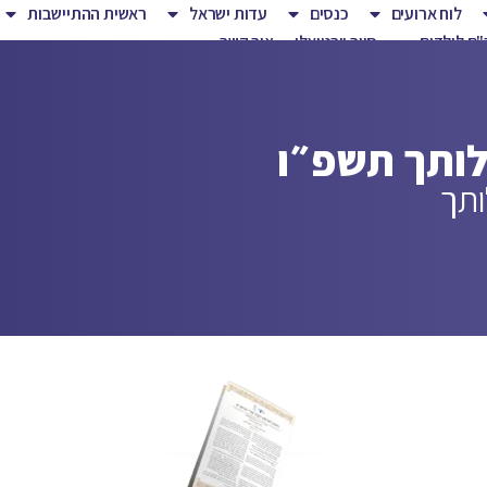
לוח ארועים
כנסים
עדות ישראל
ראשית ההתיישבות
ם לילדים
סיור וירטואלי
צור קשר
לותך תשפ״ו
תך