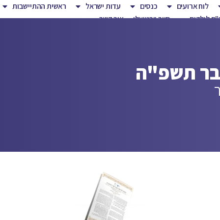
לוח ארועים
כנסים
עדות ישראל
ראשית ההתיישבות
ם לילדים
סיור וירטואלי
צור קשר
בר תשפ"ה