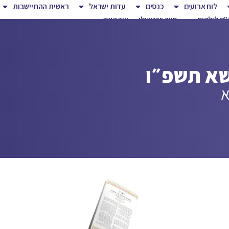
לוח ארועים
כנסים
עדות ישראל
ראשית ההתיישבות
ם לילדים
סיור וירטואלי
צור קשר
שא תשפ״ו
א