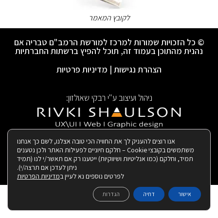
לקובץ המאמר
© כל הזכויות שמורות למרכז למורשת הרמב"ם טבריה אם
נהנית מהתוכן בעמוד זה, תוכל להפיץ ברשתות החברתיות
הצהרת נגישות
|
מדיניות פרטיות
ניהול ועיצוב ע"י רבקי שאולזון:
|
בנייה ותחזוקת האתר:
אנו רוצים להעניק לך את החוויה הכי טובה אצלנו, לשם כך אנחנו
משתמשים בקובצי Cookie – חלקם חיוניים לפעילות האתר ולכן נטענים
תמיד, וחלקם (כמו אנליטיות ושיווקיות) ייטענו רק אם תאשר/י לנו (תמיד
ניתן לעדכן אם תרצה/י).
לפרטים נוספים נא לעיין ב
מדיניות הפרטיות
אישור
דחיה
הגדרות