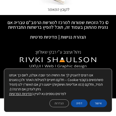
לקובץ המאמר
© כל הזכויות שמורות למרכז למורשת הרמב"ם טבריה אם
נהנית מהתוכן בעמוד זה, תוכל להפיץ ברשתות החברתיות
הצהרת נגישות
|
מדיניות פרטיות
ניהול ועיצוב ע"י רבקי שאולזון:
|
בנייה ותחזוקת האתר:
אנו רוצים להעניק לך את החוויה הכי טובה אצלנו, לשם כך אנחנו
משתמשים בקובצי Cookie – חלקם חיוניים לפעילות האתר ולכן נטענים
תמיד, וחלקם (כמו אנליטיות ושיווקיות) ייטענו רק אם תאשר/י לנו (תמיד
ניתן לעדכן אם תרצה/י).
לפרטים נוספים נא לעיין ב
מדיניות הפרטיות
אישור
דחיה
הגדרות