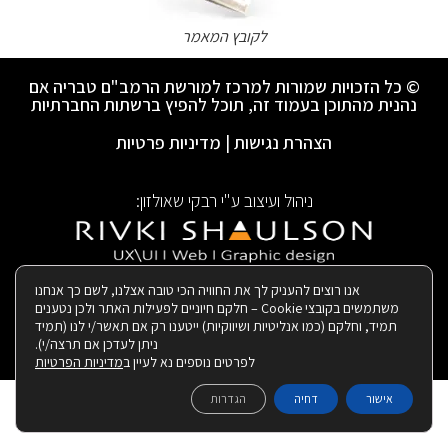
לקובץ המאמר
© כל הזכויות שמורות למרכז למורשת הרמב"ם טבריה אם
נהנית מהתוכן בעמוד זה, תוכל להפיץ ברשתות החברתיות
הצהרת נגישות
|
מדיניות פרטיות
ניהול ועיצוב ע"י רבקי שאולזון:
|
בנייה ותחזוקת האתר:
אנו רוצים להעניק לך את החוויה הכי טובה אצלנו, לשם כך אנחנו
משתמשים בקובצי Cookie – חלקם חיוניים לפעילות האתר ולכן נטענים
תמיד, וחלקם (כמו אנליטיות ושיווקיות) ייטענו רק אם תאשר/י לנו (תמיד
ניתן לעדכן אם תרצה/י).
לפרטים נוספים נא לעיין ב
מדיניות הפרטיות
אישור
דחיה
הגדרות