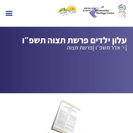
עלון ילדים פרשת תצוה תשפ״ו
| י׳ אדר תשפ״ו |
פרשת תצוה