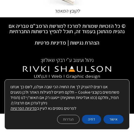
לקובץ המאמר
© כל הזכויות שמורות למרכז למורשת הרמב"ם טבריה אם
נהנית מהתוכן בעמוד זה, תוכל להפיץ ברשתות החברתיות
הצהרת נגישות
|
מדיניות פרטיות
ניהול ועיצוב ע"י רבקי שאולזון:
|
בנייה ותחזוקת האתר:
אנו רוצים להעניק לך את החוויה הכי טובה אצלנו, לשם כך אנחנו
משתמשים בקובצי Cookie – חלקם חיוניים לפעילות האתר ולכן נטענים
תמיד, וחלקם (כמו אנליטיות ושיווקיות) ייטענו רק אם תאשר/י לנו (תמיד
ניתן לעדכן אם תרצה/י).
לפרטים נוספים נא לעיין ב
מדיניות הפרטיות
אישור
דחיה
הגדרות