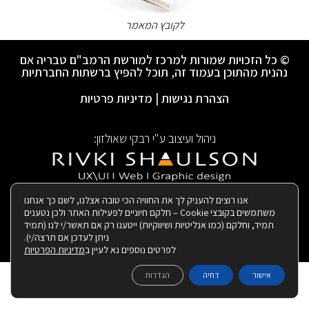
לקובץ המאמר
© כל הזכויות שמורות למרכז למורשת הרמב"ם טבריה אם
נהנית מהתוכן בעמוד זה, תוכל להפיץ ברשתות החברתיות
הצהרת נגישות
|
מדיניות פרטיות
ניהול ועיצוב ע"י רבקי שאולזון:
|
בנייה ותחזוקת האתר:
אנו רוצים להעניק לך את החוויה הכי טובה אצלנו, לשם כך אנחנו
משתמשים בקובצי Cookie – חלקם חיוניים לפעילות האתר ולכן נטענים
תמיד, וחלקם (כמו אנליטיות ושיווקיות) ייטענו רק אם תאשר/י לנו (תמיד
ניתן לעדכן אם תרצה/י).
לפרטים נוספים נא לעיין ב
מדיניות הפרטיות
אישור
דחיה
הגדרות