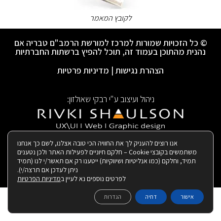
לקובץ המאמר
© כל הזכויות שמורות למרכז למורשת הרמב"ם טבריה אם
נהנית מהתוכן בעמוד זה, תוכל להפיץ ברשתות החברתיות
הצהרת נגישות
|
מדיניות פרטיות
ניהול ועיצוב ע"י רבקי שאולזון:
|
בנייה ותחזוקת האתר:
אנו רוצים להעניק לך את החוויה הכי טובה אצלנו, לשם כך אנחנו
משתמשים בקובצי Cookie – חלקם חיוניים לפעילות האתר ולכן נטענים
תמיד, וחלקם (כמו אנליטיות ושיווקיות) ייטענו רק אם תאשר/י לנו (תמיד
ניתן לעדכן אם תרצה/י).
לפרטים נוספים נא לעיין ב
מדיניות הפרטיות
אישור
דחיה
הגדרות