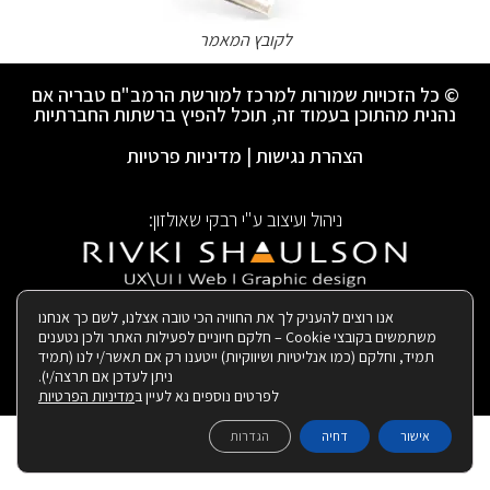
לקובץ המאמר
© כל הזכויות שמורות למרכז למורשת הרמב"ם טבריה אם
נהנית מהתוכן בעמוד זה, תוכל להפיץ ברשתות החברתיות
הצהרת נגישות
|
מדיניות פרטיות
ניהול ועיצוב ע"י רבקי שאולזון:
|
בנייה ותחזוקת האתר:
אנו רוצים להעניק לך את החוויה הכי טובה אצלנו, לשם כך אנחנו
משתמשים בקובצי Cookie – חלקם חיוניים לפעילות האתר ולכן נטענים
תמיד, וחלקם (כמו אנליטיות ושיווקיות) ייטענו רק אם תאשר/י לנו (תמיד
ניתן לעדכן אם תרצה/י).
לפרטים נוספים נא לעיין ב
מדיניות הפרטיות
אישור
דחיה
הגדרות