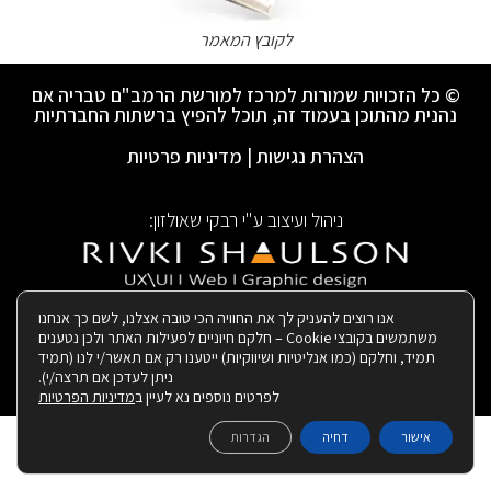
לקובץ המאמר
© כל הזכויות שמורות למרכז למורשת הרמב"ם טבריה אם
נהנית מהתוכן בעמוד זה, תוכל להפיץ ברשתות החברתיות
הצהרת נגישות
|
מדיניות פרטיות
ניהול ועיצוב ע"י רבקי שאולזון:
|
בנייה ותחזוקת האתר:
אנו רוצים להעניק לך את החוויה הכי טובה אצלנו, לשם כך אנחנו
משתמשים בקובצי Cookie – חלקם חיוניים לפעילות האתר ולכן נטענים
תמיד, וחלקם (כמו אנליטיות ושיווקיות) ייטענו רק אם תאשר/י לנו (תמיד
ניתן לעדכן אם תרצה/י).
לפרטים נוספים נא לעיין ב
מדיניות הפרטיות
אישור
דחיה
הגדרות