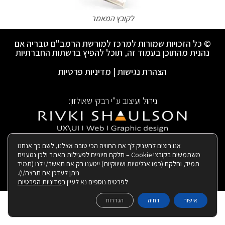
לקובץ המאמר
© כל הזכויות שמורות למרכז למורשת הרמב"ם טבריה אם
נהנית מהתוכן בעמוד זה, תוכל להפיץ ברשתות החברתיות
הצהרת נגישות
|
מדיניות פרטיות
ניהול ועיצוב ע"י רבקי שאולזון:
|
בנייה ותחזוקת האתר:
אנו רוצים להעניק לך את החוויה הכי טובה אצלנו, לשם כך אנחנו
משתמשים בקובצי Cookie – חלקם חיוניים לפעילות האתר ולכן נטענים
תמיד, וחלקם (כמו אנליטיות ושיווקיות) ייטענו רק אם תאשר/י לנו (תמיד
ניתן לעדכן אם תרצה/י).
לפרטים נוספים נא לעיין ב
מדיניות הפרטיות
אישור
דחיה
הגדרות