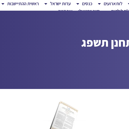
לוח ארועים
כנסים
עדות ישראל
ראשית ההתיישבות
ם לילדים
סיור וירטואלי
צור קשר
תחנן תשפג