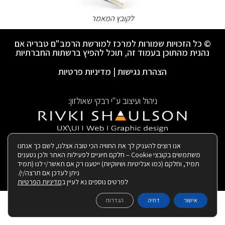
לקובץ המאמר
© כל הזכויות שמורות למרכז למורשת הרמב"ם טבריה אם
נהנית מהתוכן בעמוד זה, תוכל להפיץ ברשתות החברתיות
הצהרת נגישות
|
מדיניות פרטיות
ניהול ועיצוב ע"י רבקי שאולזון:
|
בנייה ותחזוקת האתר:
אנו רוצים להעניק לך את החוויה הכי טובה אצלנו, לשם כך אנחנו
משתמשים בקובצי Cookie – חלקם חיוניים לפעילות האתר ולכן נטענים
תמיד, וחלקם (כמו אנליטיות ושיווקיות) ייטענו רק אם תאשר/י לנו (תמיד
ניתן לעדכן אם תרצה/י).
לפרטים נוספים נא לעיין ב
מדיניות הפרטיות
אישור
דחיה
הגדרות