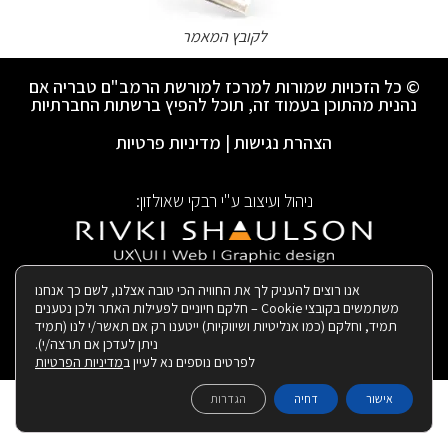
לקובץ המאמר
© כל הזכויות שמורות למרכז למורשת הרמב"ם טבריה אם
נהנית מהתוכן בעמוד זה, תוכל להפיץ ברשתות החברתיות
הצהרת נגישות
|
מדיניות פרטיות
ניהול ועיצוב ע"י רבקי שאולזון:
|
בנייה ותחזוקת האתר:
אנו רוצים להעניק לך את החוויה הכי טובה אצלנו, לשם כך אנחנו
משתמשים בקובצי Cookie – חלקם חיוניים לפעילות האתר ולכן נטענים
תמיד, וחלקם (כמו אנליטיות ושיווקיות) ייטענו רק אם תאשר/י לנו (תמיד
ניתן לעדכן אם תרצה/י).
לפרטים נוספים נא לעיין ב
מדיניות הפרטיות
אישור
דחיה
הגדרות