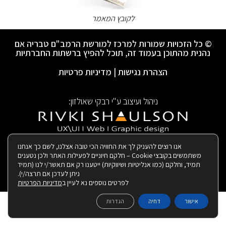
לקובץ המאמר
© כל הזכויות שמורות למרכז למורשת הרמב"ם טבריה אם
נהנית מהתוכן בעמוד זה, תוכל להפיץ ברשתות החברתיות
הצהרת נגישות
|
מדיניות פרטיות
ניהול ועיצוב ע"י רבקי שאולזון:
|
בנייה ותחזוקת האתר:
אנו רוצים להעניק לך את החוויה הכי טובה אצלנו, לשם כך אנחנו
משתמשים בקובצי Cookie – חלקם חיוניים לפעילות האתר ולכן נטענים
תמיד, וחלקם (כמו אנליטיות ושיווקיות) ייטענו רק אם תאשר/י לנו (תמיד
ניתן לעדכן אם תרצה/י).
לפרטים נוספים נא לעיין ב
מדיניות הפרטיות
אישור
דחיה
הגדרות