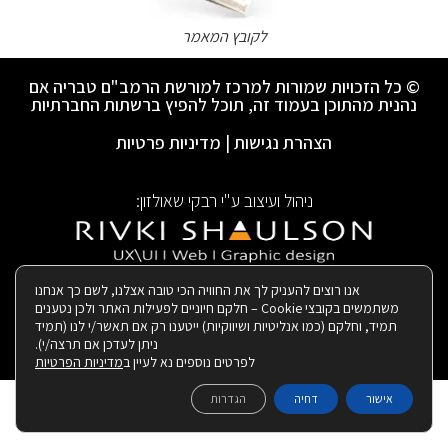
לקובץ המאמר
© כל הזכויות שמורות למרכז למורשת הרמב"ם טבריה אם
נהנית מהתוכן בעמוד זה, תוכל להפיץ ברשתות החברתיות
הצהרת נגישות
|
מדיניות פרטיות
ניהול ועיצוב ע"י רבקי שאולזון:
|
בנייה ותחזוקת האתר:
אנו רוצים להעניק לך את החוויה הכי טובה אצלנו, לשם כך אנחנו
משתמשים בקובצי Cookie – חלקם חיוניים לפעילות האתר ולכן נטענים
תמיד, וחלקם (כמו אנליטיות ושיווקיות) ייטענו רק אם תאשר/י לנו (תמיד
ניתן לעדכן אם תרצה/י).
לפרטים נוספים נא לעיין ב
מדיניות הפרטיות
אישור
דחיה
הגדרות