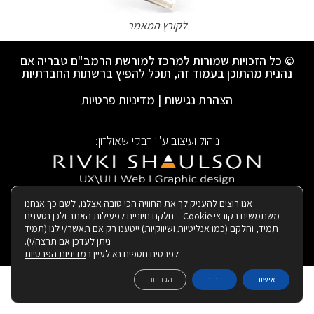
לקובץ המאמר
© כל הזכויות שמורות למרכז למורשת הרמב"ם טבריה אם
נהנית מהתוכן בעמוד זה, תוכל להפיץ ברשתות החברתיות
הצהרת נגישות
|
מדיניות פרטיות
ניהול ועיצוב ע"י רבקי שאולזון:
|
בנייה ותחזוקת האתר:
אנו רוצים להעניק לך את החוויה הכי טובה אצלנו, לשם כך אנחנו
משתמשים בקובצי Cookie – חלקם חיוניים לפעילות האתר ולכן נטענים
תמיד, וחלקם (כמו אנליטיות ושיווקיות) ייטענו רק אם תאשר/י לנו (תמיד
ניתן לעדכן אם תרצה/י).
לפרטים נוספים נא לעיין ב
מדיניות הפרטיות
אישור
דחיה
הגדרות