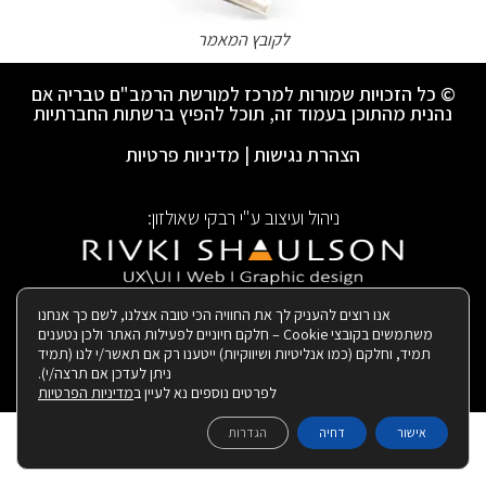
לקובץ המאמר
© כל הזכויות שמורות למרכז למורשת הרמב"ם טבריה אם
נהנית מהתוכן בעמוד זה, תוכל להפיץ ברשתות החברתיות
הצהרת נגישות
|
מדיניות פרטיות
ניהול ועיצוב ע"י רבקי שאולזון:
|
בנייה ותחזוקת האתר:
אנו רוצים להעניק לך את החוויה הכי טובה אצלנו, לשם כך אנחנו
משתמשים בקובצי Cookie – חלקם חיוניים לפעילות האתר ולכן נטענים
תמיד, וחלקם (כמו אנליטיות ושיווקיות) ייטענו רק אם תאשר/י לנו (תמיד
ניתן לעדכן אם תרצה/י).
לפרטים נוספים נא לעיין ב
מדיניות הפרטיות
אישור
דחיה
הגדרות