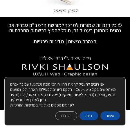
לקובץ המאמר
© כל הזכויות שמורות למרכז למורשת הרמב"ם טבריה אם
נהנית מהתוכן בעמוד זה, תוכל להפיץ ברשתות החברתיות
הצהרת נגישות
|
מדיניות פרטיות
ניהול ועיצוב ע"י רבקי שאולזון:
|
בנייה ותחזוקת האתר:
אנו רוצים להעניק לך את החוויה הכי טובה אצלנו, לשם כך אנחנו
משתמשים בקובצי Cookie – חלקם חיוניים לפעילות האתר ולכן נטענים
תמיד, וחלקם (כמו אנליטיות ושיווקיות) ייטענו רק אם תאשר/י לנו (תמיד
ניתן לעדכן אם תרצה/י).
לפרטים נוספים נא לעיין ב
מדיניות הפרטיות
אישור
דחיה
הגדרות