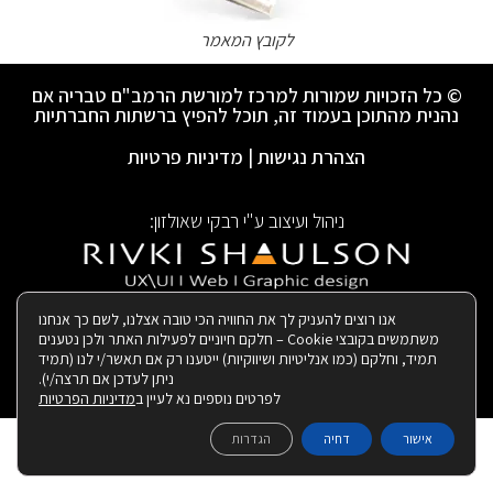
לקובץ המאמר
© כל הזכויות שמורות למרכז למורשת הרמב"ם טבריה אם
נהנית מהתוכן בעמוד זה, תוכל להפיץ ברשתות החברתיות
הצהרת נגישות
|
מדיניות פרטיות
ניהול ועיצוב ע"י רבקי שאולזון:
|
בנייה ותחזוקת האתר:
אנו רוצים להעניק לך את החוויה הכי טובה אצלנו, לשם כך אנחנו
משתמשים בקובצי Cookie – חלקם חיוניים לפעילות האתר ולכן נטענים
תמיד, וחלקם (כמו אנליטיות ושיווקיות) ייטענו רק אם תאשר/י לנו (תמיד
ניתן לעדכן אם תרצה/י).
לפרטים נוספים נא לעיין ב
מדיניות הפרטיות
אישור
דחיה
הגדרות