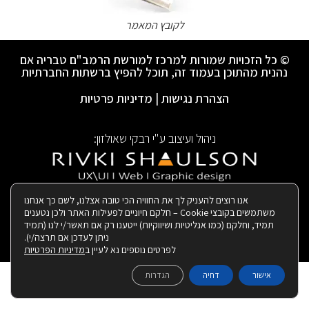
לקובץ המאמר
© כל הזכויות שמורות למרכז למורשת הרמב"ם טבריה אם
נהנית מהתוכן בעמוד זה, תוכל להפיץ ברשתות החברתיות
הצהרת נגישות
|
מדיניות פרטיות
ניהול ועיצוב ע"י רבקי שאולזון:
|
בנייה ותחזוקת האתר:
אנו רוצים להעניק לך את החוויה הכי טובה אצלנו, לשם כך אנחנו
משתמשים בקובצי Cookie – חלקם חיוניים לפעילות האתר ולכן נטענים
תמיד, וחלקם (כמו אנליטיות ושיווקיות) ייטענו רק אם תאשר/י לנו (תמיד
ניתן לעדכן אם תרצה/י).
לפרטים נוספים נא לעיין ב
מדיניות הפרטיות
אישור
דחיה
הגדרות