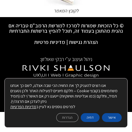
לקובץ המאמר
© כל הזכויות שמורות למרכז למורשת הרמב"ם טבריה אם
נהנית מהתוכן בעמוד זה, תוכל להפיץ ברשתות החברתיות
הצהרת נגישות
|
מדיניות פרטיות
ניהול ועיצוב ע"י רבקי שאולזון:
|
בנייה ותחזוקת האתר:
אנו רוצים להעניק לך את החוויה הכי טובה אצלנו, לשם כך אנחנו
משתמשים בקובצי Cookie – חלקם חיוניים לפעילות האתר ולכן נטענים
תמיד, וחלקם (כמו אנליטיות ושיווקיות) ייטענו רק אם תאשר/י לנו (תמיד
ניתן לעדכן אם תרצה/י).
לפרטים נוספים נא לעיין ב
מדיניות הפרטיות
אישור
דחיה
הגדרות