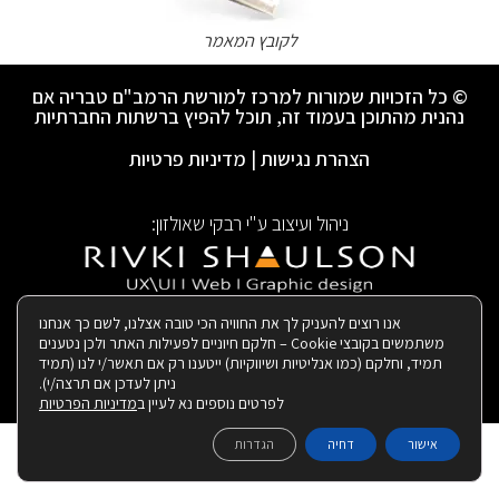
לקובץ המאמר
© כל הזכויות שמורות למרכז למורשת הרמב"ם טבריה אם
נהנית מהתוכן בעמוד זה, תוכל להפיץ ברשתות החברתיות
הצהרת נגישות
|
מדיניות פרטיות
ניהול ועיצוב ע"י רבקי שאולזון:
|
בנייה ותחזוקת האתר:
אנו רוצים להעניק לך את החוויה הכי טובה אצלנו, לשם כך אנחנו
משתמשים בקובצי Cookie – חלקם חיוניים לפעילות האתר ולכן נטענים
תמיד, וחלקם (כמו אנליטיות ושיווקיות) ייטענו רק אם תאשר/י לנו (תמיד
ניתן לעדכן אם תרצה/י).
לפרטים נוספים נא לעיין ב
מדיניות הפרטיות
אישור
דחיה
הגדרות