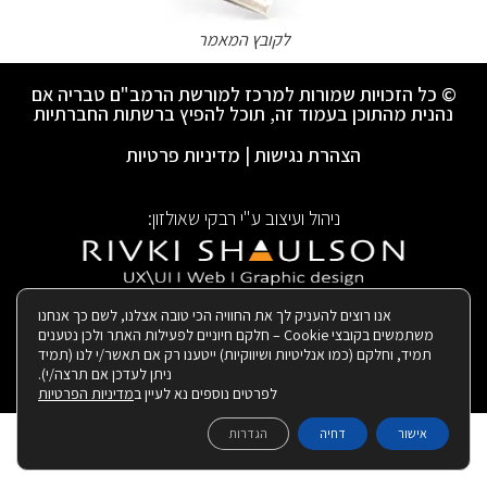
לקובץ המאמר
© כל הזכויות שמורות למרכז למורשת הרמב"ם טבריה אם
נהנית מהתוכן בעמוד זה, תוכל להפיץ ברשתות החברתיות
הצהרת נגישות
|
מדיניות פרטיות
ניהול ועיצוב ע"י רבקי שאולזון:
|
בנייה ותחזוקת האתר:
אנו רוצים להעניק לך את החוויה הכי טובה אצלנו, לשם כך אנחנו
משתמשים בקובצי Cookie – חלקם חיוניים לפעילות האתר ולכן נטענים
תמיד, וחלקם (כמו אנליטיות ושיווקיות) ייטענו רק אם תאשר/י לנו (תמיד
ניתן לעדכן אם תרצה/י).
לפרטים נוספים נא לעיין ב
מדיניות הפרטיות
אישור
דחיה
הגדרות