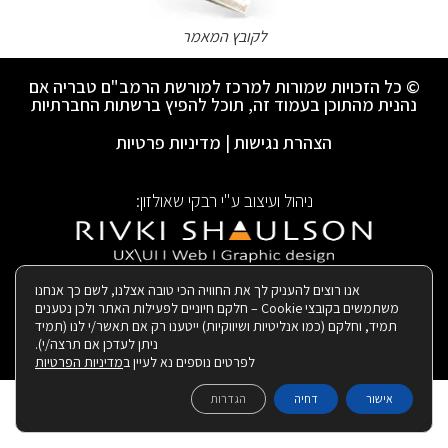
לקובץ המאמר
© כל הזכויות שמורות למרכז למורשת הרמב"ם טבריה אם
נהנית מהתוכן בעמוד זה, תוכל להפיץ ברשתות החברתיות
הצהרת נגישות
|
מדיניות פרטיות
ניהול ועיצוב ע"י רבקי שאולזון:
|
בנייה ותחזוקת האתר:
אנו רוצים להעניק לך את החוויה הכי טובה אצלנו, לשם כך אנחנו
משתמשים בקובצי Cookie – חלקם חיוניים לפעילות האתר ולכן נטענים
תמיד, וחלקם (כמו אנליטיות ושיווקיות) ייטענו רק אם תאשר/י לנו (תמיד
ניתן לעדכן אם תרצה/י).
לפרטים נוספים נא לעיין ב
מדיניות הפרטיות
אישור
דחיה
הגדרות