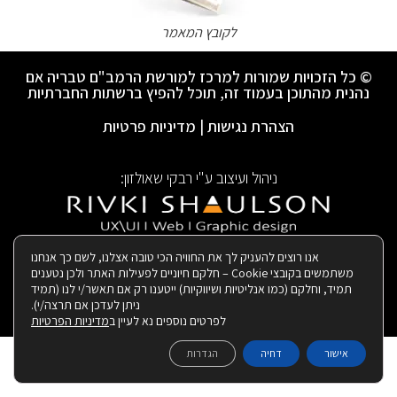
לקובץ המאמר
© כל הזכויות שמורות למרכז למורשת הרמב"ם טבריה אם
נהנית מהתוכן בעמוד זה, תוכל להפיץ ברשתות החברתיות
הצהרת נגישות
|
מדיניות פרטיות
ניהול ועיצוב ע"י רבקי שאולזון:
|
בנייה ותחזוקת האתר:
אנו רוצים להעניק לך את החוויה הכי טובה אצלנו, לשם כך אנחנו
משתמשים בקובצי Cookie – חלקם חיוניים לפעילות האתר ולכן נטענים
תמיד, וחלקם (כמו אנליטיות ושיווקיות) ייטענו רק אם תאשר/י לנו (תמיד
ניתן לעדכן אם תרצה/י).
לפרטים נוספים נא לעיין ב
מדיניות הפרטיות
אישור
דחיה
הגדרות