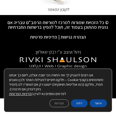
לקובץ המאמר
© כל הזכויות שמורות למרכז למורשת הרמב"ם טבריה אם
נהנית מהתוכן בעמוד זה, תוכל להפיץ ברשתות החברתיות
הצהרת נגישות
|
מדיניות פרטיות
ניהול ועיצוב ע"י רבקי שאולזון:
|
בנייה ותחזוקת האתר:
אנו רוצים להעניק לך את החוויה הכי טובה אצלנו, לשם כך אנחנו
משתמשים בקובצי Cookie – חלקם חיוניים לפעילות האתר ולכן נטענים
תמיד, וחלקם (כמו אנליטיות ושיווקיות) ייטענו רק אם תאשר/י לנו (תמיד
ניתן לעדכן אם תרצה/י).
לפרטים נוספים נא לעיין ב
מדיניות הפרטיות
אישור
דחיה
הגדרות