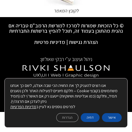
לקובץ המאמר
© כל הזכויות שמורות למרכז למורשת הרמב"ם טבריה אם
נהנית מהתוכן בעמוד זה, תוכל להפיץ ברשתות החברתיות
הצהרת נגישות
|
מדיניות פרטיות
ניהול ועיצוב ע"י רבקי שאולזון:
|
בנייה ותחזוקת האתר:
אנו רוצים להעניק לך את החוויה הכי טובה אצלנו, לשם כך אנחנו
משתמשים בקובצי Cookie – חלקם חיוניים לפעילות האתר ולכן נטענים
תמיד, וחלקם (כמו אנליטיות ושיווקיות) ייטענו רק אם תאשר/י לנו (תמיד
ניתן לעדכן אם תרצה/י).
לפרטים נוספים נא לעיין ב
מדיניות הפרטיות
אישור
דחיה
הגדרות