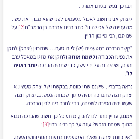
תברכך נפשי בטרם אמות".
ליצחק אבינו חשוב לאכול מטעמים לפני שהוא מברך את עשו.
מה עניינה של אכילה זו? כתב רבינו אברהם בן הרמב"ם
[2]
על
שם סבו, רבי מיימון הדיין:
"קֶשֶר הברכה במטעמים {יש} לי בו טעם… שנתכוין {יצחק} לתקן
את נפשו הכבודה
ולשמח אותה
ולתקן את מזגו במאכל ערב
ונעים, ושיהיה זה על ידי עשו, כדי שתהיה הברכה
יותר ראויה
לו
".
נראה בדבריו, שישנם שתי כוונות בבקשתו של יצחק מעשיו: א.
יצחק רוצה שהברכה תהיה מתוך שמחת הנפש. ב. יצחק רוצה
שעשו יהיה הסיבה לשמחה, כדי לחבר בינו לבין הברכה.
אמנם, עדיין נותר לנו להבין, מדוע כל כך חשוב שהברכה תבוא
מתוך שמחת הנפש? עונה על כך רבינו בחיי
[3]
:
"אין כוונת יצחק בשאלת המטעמים בתענוג הגוף וחוש הטעם,