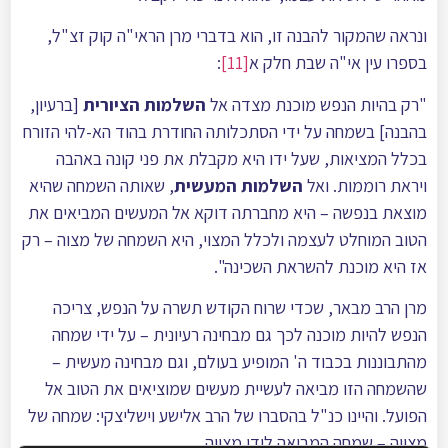
ונראה שהמקור להבנה זו, הוא בדברי מרן הראי"ה קוק זצ"ל,
בספרו עין אי"ה שבת חלק א
[11]
:
"רק בהיות הנפש מוכנת מצדה אל
השלמות
הציורית
[ברעיון,
בהבנה] בשמחה על ידי הסתכלותה החודרת בהוד הא-להי הזורח
בכלל המציאות, שעל ידו היא מקבלת את פני קונה באהבה
ויראת רוממות. ואל
השלמות המעשית
, שאותה השמחה שהיא
מוצאת בנפשה – היא מחברתה דוקא אל המעשים המביאים את
הטוב המוחלט לעצמה ולכלל המצוי, היא השמחה של מצוה – רק
אז היא מוכנת להשראת השכינה".
מרן הרב מבאר, שכדי שרוח הקודש תשרה על הנפש, צריכה
הנפש להיות מוכנה לכך גם מבחינה רעיונית – על ידי שמחה
מהתבוננות בכבוד ה' המופיע בעולם, וגם מבחינה מעשית –
שהשמחה הזו מביאה לעשיית מעשים שמוציאים את הטוב אל
הפועל. והיינו כנ"ל בהסברו של הרב אלישע וישליצקי: שמחה של
מצווה – שמחה המביאה לידי מצווה.