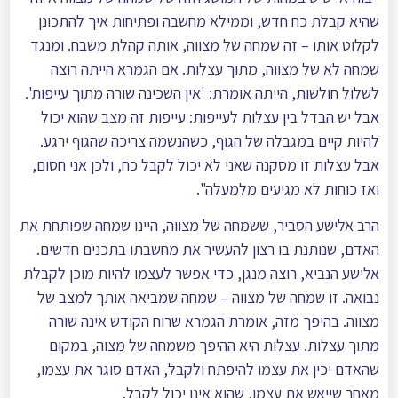
שהיא קבלת כח חדש, וממילא מחשבה ופתיחות איך להתכונן
לקלוט אותו – זה שמחה של מצווה, אותה קהלת משבח. ומנגד
שמחה לא של מצווה, מתוך עצלות. אם הגמרא הייתה רוצה
לשלול חולשות, הייתה אומרת: 'אין השכינה שורה מתוך עייפות'.
אבל יש הבדל בין עצלות לעייפות: עייפות זה מצב שהוא יכול
להיות קיים במגבלה של הגוף, כשהנשמה צריכה שהגוף ירגע.
אבל עצלות זו מסקנה שאני לא יכול לקבל כח, ולכן אני חסום,
ואז כוחות לא מגיעים מלמעלה".
הרב אלישע הסביר, ששמחה של מצווה, היינו שמחה שפותחת את
האדם, שנותנת בו רצון להעשיר את מחשבתו בתכנים חדשים.
אלישע הנביא, רוצה מנגן, כדי אפשר לעצמו להיות מוכן לקבלת
נבואה. זו שמחה של מצווה – שמחה שמביאה אותך למצב של
מצווה. בהיפך מזה, אומרת הגמרא שרוח הקודש אינה שורה
מתוך עצלות. עצלות היא ההיפך משמחה של מצוה, במקום
שהאדם יכין את עצמו להיפתח ולקבל, האדם סוגר את עצמו,
מאחר שייאש את עצמו, שהוא אינו יכול לקבל.