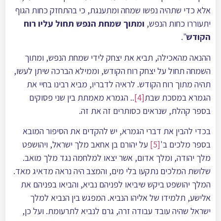
אלא כדי שתהיה נפשו שמחה ומתענגת, כי בהתחזק כחות הגוף
יתעוררו כחות הנפש,
ומתוך שמחת הנפש תחול עליו רוח
הקודש
".
ההנאה מהאכילה, תביא את יצחק לידי שמחת הנפש, ומתוך
השמחה תחול על יצחק רוח הקודש, וממילא הברכה שיתן לעשו,
תהיה מתוך רוח הקודש. לראיה לדבריו, מביא רבינו בחיי את
הגמרא במסכת שבת
[4]
.. הגמרא מאמתת בין שני פסוקים
בספר קהלת, שנראים כסותרים זה את זה.
בכדי להבין את דברי הגמרא, יש להקדים את הסיפור המובא
בספר מלכים ב'
[5]
על יהורם בן אחאב מלך ישראל, ויהושפט
מלך יהודה, ומלך אדום, אשר יצאו למלחמה נגד מלך מואב.
שלושת המלכים נתקעו בלי מים, והמצב היה נראה מדאיג מאד.
המלך יהושפט ביקש שיביאו לפניהם נביא, והביאו בפניהם את
אלישע, תלמידו של אליהו הנביא. המפגש בין הנביא למלך
ישראל שהיה עובד עבודה זרה, גרם לנביא לתרעומת. ועל כן,