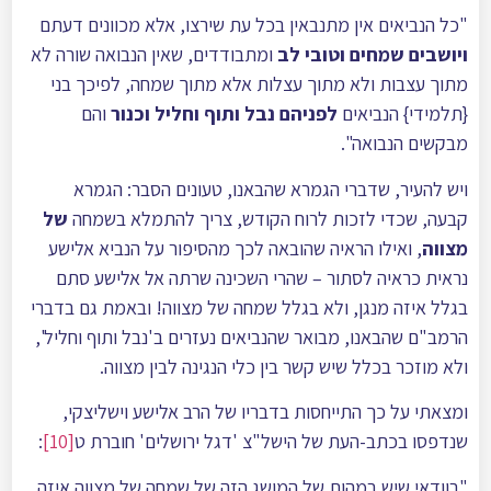
"כל הנביאים אין מתנבאין בכל עת שירצו, אלא מכוונים דעתם
ויושבים שמחים וטובי לב
ומתבודדים, שאין הנבואה שורה לא
מתוך עצבות ולא מתוך עצלות אלא מתוך שמחה, לפיכך בני
{תלמידי} הנביאים
לפניהם נבל ותוף וחליל וכנור
והם
מבקשים הנבואה".
ויש להעיר, שדברי הגמרא שהבאנו, טעונים הסבר: הגמרא
קבעה, שכדי לזכות לרוח הקודש, צריך להתמלא בשמחה
של
מצווה
, ואילו הראיה שהובאה לכך מהסיפור על הנביא אלישע
נראית כראיה לסתור – שהרי השכינה שרתה אל אלישע סתם
בגלל איזה מנגן, ולא בגלל שמחה של מצווה! ובאמת גם בדברי
הרמב"ם שהבאנו, מבואר שהנביאים נעזרים ב'נבל ותוף וחליל',
ולא מוזכר בכלל שיש קשר בין כלי הנגינה לבין מצווה.
ומצאתי על כך התייחסות בדבריו של הרב אלישע וישליצקי,
שנדפסו בכתב-העת של הישל"צ 'דגל ירושלים' חוברת ט
[10]
:
"בוודאי שיש במהות של המושג הזה של שמחה של מצווה איזה