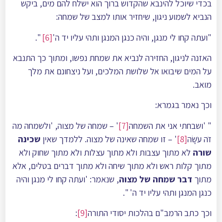
בכדי שיוכל להינבא שהקדוש ברוך הוא ישלח להם מים, ביקש
הנביא לשמוע ניגון, שיחזיר אותו למצב של שמחה:
"ועתה קחו לי מנגן, והיה כנגן המנגן ותהי עליו יד ה'
[6]
".
האזנה לניגון, החזירה לנביא את שמחת נפשו, ומתוך כך התנבא
על המים שיבואו אל שלושת המלכים, ועל ניצחונם את מלך
מואב.
וכך נאמר בגמרא:
" 'ושבחתי אני את השמחה
[7]
' – שמחה של מצוה, 'ולשמחה מה
זֺה עֺשָׂה
[8]
' – זו שמחה שאינה של מצוה. ללמדך שאין
שכינה
שורה
לא מתוך עצבות ולא מתוך עצלות ולא מתוך שחוק ולא
מתוך קלות ראש ולא מתוך שיחה ולא מתוך דברים בטלים, אלא
מתוך
דבר שמחה של מצוה
, שנאמר: 'ועתה קחו לי מנגן והיה
כנגן המנגן ותהי עליו יד ה' ".
וכך כתב הרמב"ם בהלכות יסודי התורה
[9]
: