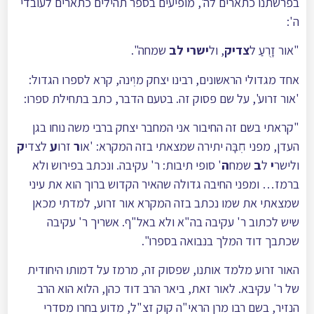
בפרשתנו כתארים לה', מופיעים בספר תהילים כתארים לעובדי
ה':
"אור זָרֻעַ ל
צדיק
, ול
ישרי לב
שמחה".
אחד מגדולי הראשונים, רבינו יצחק מו
ינה, קרא לספרו הגדול:
'אור זרוע', על שם פסוק זה. בטעם הדבר, כתב בתחילת ספרו:
"קראתי בשם זה החיבור אני המחבר יצחק ברבי משה נוחו בגן
העדן, מפני ח
בָּה יתירה שמצאתי בזה המקרא: 'או
ר
זרו
ע
לצדי
ק
ולישר
י
ל
ב
שמח
ה
' סופי תיבות: ר' עקיבה. ונכתב בפירוש ולא
ברמז… ומפני החיבה גדולה שהאיר הקדוש ברוך הוא את עיני
שמצאתי את שמו נכתב בזה המקרא אור זרוע, למדתי מכאן
שיש לכתוב ר' עקיבה בה"א ולא באל"ף. אשריך ר' עקיבה
שכתבך דוד המלך בנבואה בספרו".
האור זרוע מלמד אותנו, שפסוק זה, מרמז על דמותו היחודית
של ר' עקיבא. לאור זאת, ביאר הרב דוד כהן, הלוא הוא הרב
הנזיר, בשם רבו מרן הראי"ה קוק זצ"ל, מדוע בחרו מסדרי