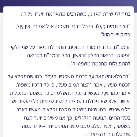
בתחילת שירת האזינו, משה רבינו מתאר את יושרו של ה':
"הצור תמים פָּעֳלו, כי כל דרכיו משפט. א-ל אמונה ואין עֶָוֶל,
צדיק וישר הוא".
הרמב"ם, בחיבורו מורה הנבוכים, הותיר לנו ביאור על שני חלקי
הפסוק.
בביאור החלק הראשון, החל הרמב"ם בקריאה
להתפעלות מחכמת משפטי ה':
"התפלא והשתאה על חכמת משפטיו יתעלה, כמו שתתפלא על
חכמת מעשיו, אמר: 'הצור תמים פעלו, כי כל דרכיו משפט',
אומר: כמו שכָּל מעשיו בתכלית השלמות, כך משפטיו בתכלית
היושר, אלא שאין יכולת בשכלינו להשיג שלמות כל מעשיו ויושר
כל משפטיו, כמו שאנו משיגים מקצת נפלאות מעשיו באברי
בעלי החיים ותנועות הגלגלים, כך אנו משיגים יושר קצת
משפטיו, ואשר נעלם ממנו משני המינים יחד – יותר ממה
שנתגלה בהרבה מאד".