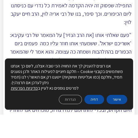
התפילה שפסוק זה יהיה הקדמה לאמירת כל נדרי עם כניסתנו
ליום הכיפורים. וכך סיפר, בנו של רבי אריה לוין, הרב חיים יעקב
לוין:
"פעם שאלתי אותו [את הרב הנזיר] על המאמר של רבי עקיבא:
'אשריכם ישראל'. ששמעתי אותו חוזר עליו כמה
פעמים ביום
הכפורים בהתלהבות ושמחה כה עצומה. והוא אמר לי שהמאמר
הזה הוא סגולה להחדיר אהבת ישראל בלב האדם, ובפרט אם
אנו רוצים להעניק לך את החוויה הכי טובה אצלנו, לשם כך אנחנו
הוא נאמר מתוך שמחה, כי שמחה היא המפתח לאהבה, שכן אנו
משתמשים בקובצי Cookie – חלקם חיוניים לפעילות האתר ולכן נטענים
אומרים: 'אשר ברא ששון ושמחה וכו' גילה רינה דיצה וחדוה –
תמיד, וחלקם (כמו אנליטיות ושיווקיות) ייטענו רק אם תאשר/י לנו (תמיד
ניתן לעדכן אם תרצה/י).
אהבה ואחוה שלום ורעות'. ואמר לי בשם מרן הרב זצ"ל, שכל
לפרטים נוספים נא לעיין ב
מדיניות הפרטיות
עבודת יום הכפורים הוא בכדי להגיע להתרוממות עילאית של
אישור
דחיה
הגדרות
אהבת השם המתבטאת בקריאת 'שמע ישראל', שהיא חתימת
היום הקדוש, ובכדי להתרומם למדרגה זו, מוכרחים אנו להחדיר
בליבנו אהבת ישראל, ולכן אנו מתחילים תפילת יום הקדוש
בפסוק 'אור זרֻע לצדיק ולישרי לב שמחה' שיצא סופי תיבות ר'
עקיבה שהוא זכה למדריגה העליונה של אהבת השם, ובספרי