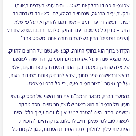
שפוגמים כבודו בהלקאה בשוט… והיה עונש העדפת תאוותו
ובקשת עצם ההנאה, שנתחייב בה לעולם, לא יוכל לשלחה כל
ימיו… ועשה דין עד זומם – אשר זמם להזיק ואף על פי שלא
הזיק – כדין כל מי שכבר עבר והזיק. כלומר: הגנב ומוציא שם רע
[ועדים זוממים] הדין בשלושתם תורה אחת ומשפט אחד".
הקדוש ברוך הוא בחוקי התורה, קבע שעונשם של הרוצים להזיק,
כמו מוציא שם רע על אשתו ועדים זוממים, יהיה שווה לעונשם
של אלה שהזיקו באמת. בכך התורה אינה רק ספר חוקים, אלא
בראש ובראשונה ספר מחנך, שבא להרחיק אותנו ממידות רעות,
ועל כך נאמר: 'הצור תמים פעלו, כי כל דרכיו משפט'.
בהמשך דבריו, מבאר הרמב"ם את חציו השני של הפסוק. נושא
העיון של הרמב"ם הוא ביאור שלושת הביטויים: חסד צדקה
ומשפט. חסד, היינו 'הטבה למי שאין לו זכות עליך כלל'. היינו
לעשות טוב למי שאינך חייב לו כלום. צדקה היינו: 'הזכויות
המוטלות עליך לזולתך מצד המידות הטובות, כגון לקומם כל