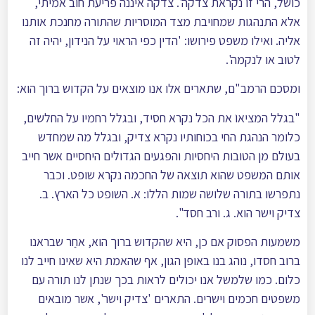
כושל, הרי זו נקראת צדקה'. צדקה איננה פריעת חוב אמיתי,
אלא התנהגות שמחויבת מצד המוסריות שהתורה מחנכת אותנו
אליה. ואילו משפט פירושו: 'הדין כפי הראוי על הנידון, יהיה זה
לטוב או לנקמה'.
ומסכם הרמב"ם, שתארים אלו אנו מוצאים על הקדוש ברוך הוא:
"בגלל המציאוֺ את הכל נקרא חסיד, ובגלל רחמיו על החלשים,
כלומר הנהגת החי בכוחותיו נקרא צדיק, ובגלל מה שמחדש
בעולם מן הטובות היחסיות והפגעים הגדולים היחסיים אשר חייב
אותם המשפט שהוא תוצאה של החכמה נקרא שופט. וכבר
נתפרשו בתורה שלושה שמות הללו: א. השופט כל הארץ. ב.
צדיק וישר הוא. ג. ורב חסד".
משמעות הפסוק אם כן, היא שהקדוש ברוך הוא, אחַר שבראנו
ברוב חסדו, נוהג בנו באופן הגון, אף שהאמת היא שאינו חייב לנו
כלום. כמו שלמשל אנו יכולים לראות בכך שנתן לנו תורה עם
משפטים חכמים וישרים. התארים 'צדיק וישר', אשר מובאים