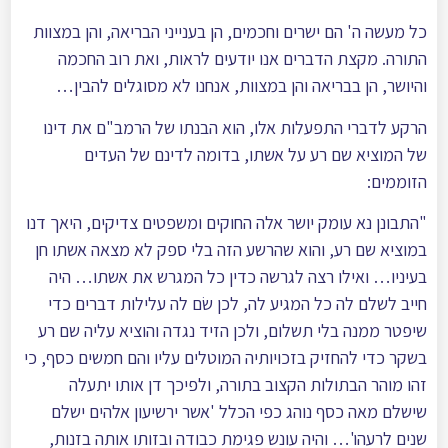
כל מעשה ה' הם ישרים וחכמים, הן בענייני הבריאה, והן במצוות
התורה. מקצת הדברים אנו יודעים לראות, ואת רוב החכמה
והיושר, הן בבריאה והן במצוות, אנחנו לא מסוגלים להבין…
הרקע לדברי התפעלות אלו, הוא הבנתו של הרמב"ם את דינו
של המוציא שם רע על אשתו, בדומה לדינם של העדים
הזוממים:
"התבונן נא עומק יושר אלה החוקים ומשפטים צדיקים, היאך דנו
במוציא שם רע, והוא שהרשע הזה בלי ספק לא מצאה אשתו חן
בעיניו… ואילו רצה לגרשה כדין כל המגרש את אשתו… היה
חייב לשלם לה כל המגיע לה, לכן שׂם לה עלילות דברים כדי
שיפטר ממנה בלי תשלום, ולכן הזיד נגדה והוציא עליה שם רע
בשקר כדי להחזיק בזכויותיה המוטלים עליו והם חמשים כסף, כי
זהו מוהר הבתולות הקצוב בתורה, ולפיכך דן אותו יתעלה
שישלם מאה כסף נוהג כפי הכלל 'אשר ירשיעון אלהים ישלם
שנים לרעהו'… והיה עונש פגימת כבודה ובזותו אותה בזנות,