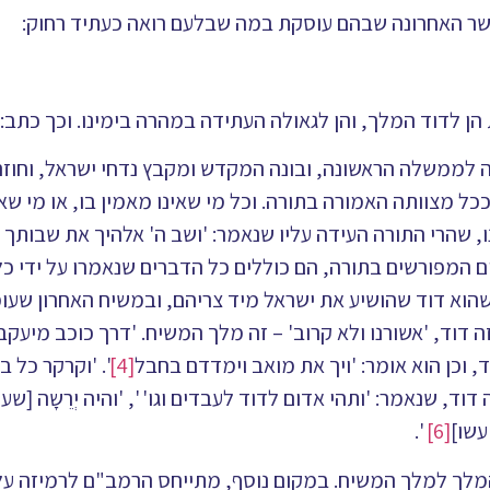
אשר האחרונה שבהם עוסקת במה שבלעם רואה כעתיד רחוק:
 הן לדוד המלך, והן לגאולה העתידה במהרה בימינו. וכך כתב:
 לממשלה הראשונה, ובונה המקדש ומקבץ נדחי ישראל, וחוזר
 ככל מצוותה האמורה בתורה. וכל מי שאינו מאמין בו, או מי שא
 שהרי התורה העידה עליו שנאמר: 'ושב ה' אלהיך את שבותך ו
ברים המפורשים בתורה, הם כוללים כל הדברים שנאמרו על ידי כ
ון שהוא דוד שהושיע את ישראל מיד צריהם, ובמשיח האחרון שע
זה דוד, 'אשורנו ולא קרוב' – זה מלך המשיח. 'דרך כוכב מיעקב
, וכן הוא אומר: 'ויך את מואב וימדדם בחבל
[4]
'. 'וקרקר כל 
 זה דוד, שנאמר: 'ותהי אדום לדוד לעבדים וגו' ', 'והיה יְרֵשָה [שע
עשו]
[6]
'.
המלך למלך המשיח. במקום נוסף, מתייחס הרמב"ם לרמיזה על