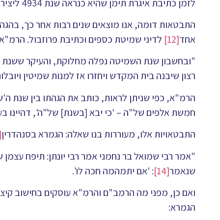
לזמן כתיבת איגרת תימן שהיא כנראה שנת 4934 ליצירה
התבטאות דומה, אנו מוצאים שנים רבות אחר כך, בהגהו
אחד
[12]
לדיני שמיטת כספים וכתיבת פרוזבול. הרמ"א
"ובחשבון שנת השמיטה נפלה מחלוקת, והעיקר ששנת ש"
רצון שיבנה בית המקדש ויחזרו אז למנות שמיטין ויובלות 'כי
הרמ"א, כפי שניתן לראות, כותב את הגהתו בין שנת ה
חמשת אלפים של"ה – 'כי יבא [בשנת] שִלֹ"ה', דהיינו בעוד כמ
התבטאויות אלו, מעוררות בנו שאלה: הגמרא בסנהדרין
3]
"אמר רבי שמואל בר נחמני אמר רבי יונתן: תיפח עצמן של
שנאמר
[14]
: 'אם יתמהמה חכה לו'.
ואם כן, מפני מה הרמב"ם והרמ"א עוסקים בחישוב קיצי
הגמרא: