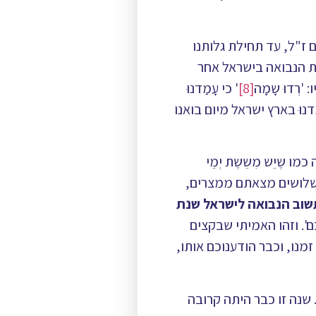
ז"ל, עד תחילת גלותנו
בת הנבואה בישראל אחר
רְדוּ שָמָה
[8]
' כי עָמַדנוּ
נוּ בארץ ישראל מיום בואנו
 שֶיֵש מִשֵשֶת יְמֵי
ושלושים מצאתם ממצרים,
שוב הנבואה לישראל שנת
כם'. וזהו האמיתי שבקצים
מנו, וכבר הודענוכם אותו,
ה אחד ממבשרי הגאולה. שנה זו כבר היתה קרובה