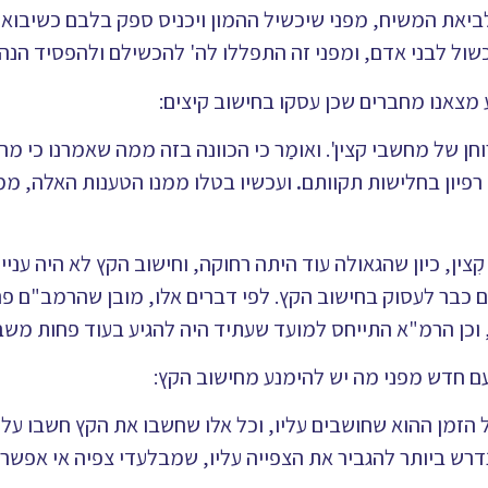
ים לביאת המשיח, מפני שיכשיל ההמון ויכניס ספק בלבם כשיבוא
כשול לבני אדם, ומפני זה התפללו לה' להכשילם ולהפסיד הנה
מצאנו מחברים שכן עסקו בחישוב קיצים:
ן של מחשבי קצין'. ואומַר כי הכוונה בזה ממה שאמרנו כי מה
רפיון בחלישות תקוותם
.
ועכשיו בטלו ממנו הטענות האלה, ממ
ן, כיון שהגאולה עוד היתה רחוקה, וחישוב הקץ לא היה עניינ
ים כבר לעסוק בחישוב הקץ. לפי דברים אלו, מובן שהרמב"ם 
 וכן הרמ"א התייחס למועד שעתיד היה להגיע בעוד פחות משב
עם חדש מפני מה יש להימנע מחישוב הקץ:
הזמן ההוא שחושבים עליו, וכל אלו שחשבו את הקץ חשבו על ה'
דרש ביותר להגביר את הצפייה עליו, שמבלעדי צפיה אי אפשר 