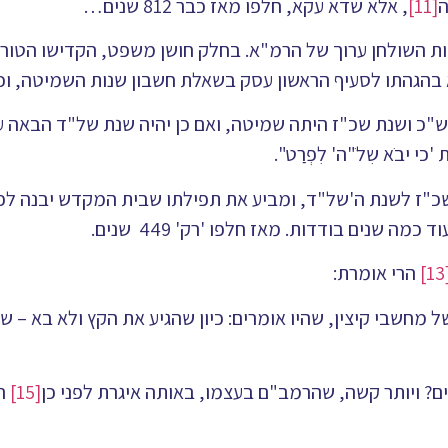
[11]
, אלא שדא עקא, חלפו מאז כבר 812 שנים…
ת השולחן ערוך של הרמ"א. בחלק חושן משפט, הקדישו הטור ו
 בהגהתו לסעיף הראשון עסק בשאלת חשבון שנות השמיטה, וכ
כ ושנת שכ"ז היתה שמיטה, ואם כן יהיה שנת של"ד הבאה על
 יבֹא שִלֹ"ה' לִפְרַט".
'שכ"ז לשנת ה'של"ד, ומביע את תפילתו שבית המקדש יבנה לפ
ה שנים בודדות. מאז חלפו 'רק' 449 שנים.
[1
הרי אומרת:
 מחשבי קיצין, שהיו אומרים: כיון שהגיע את הקץ ולא בא – שו
ם? ויותר קשה, שהרמב"ם בעצמו, באותה איגרת לפני כן
[15]
הב