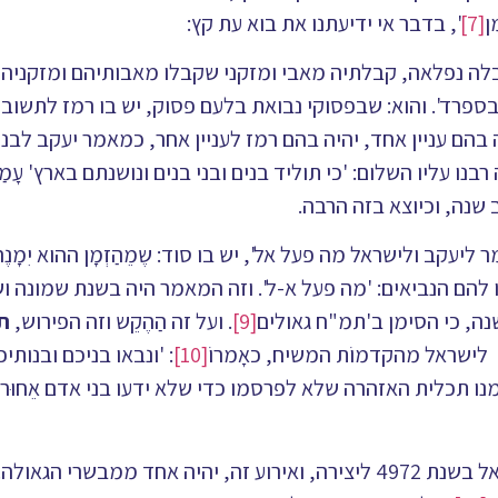
ן
[7]
', בדבר אי ידיעתנו את בוא עת קץ:
לה נפלאה, קבלתיה מאבי ומזקני שקבלו מאבותיהם ומזקניהם 
ר בספרד'. והוא: שבפסוקי נבואת בלעם פסוק, יש בו רמז לתשו
 בהם עניין אחד, יהיה בהם רמז לעניין אחר, כמאמר יעקב לבניו: '
 עליו השלום: 'כי תוליד בנים ובני בנים ונושנתם בארץ' עָמַד
 שנה, וכיוצא בזה הרבה.
 ולישראל מה פעל אל', יש בו סוד: שֶמֵהַזְמָן ההוא יִמָנֶה כמו
 להם הנביאים: 'מה פעל א-ל'. וזה המאמר היה בשנת שמונה 
נה, כי הסימן ב'תמ"ח גאולים
[9]
. ועל זה הַהֶקֵש וזה הפירוש,
ת
ה לישראל מהקדמוֹת המשיח, כאָמרוֹ
[10]
: 'ונבאו בניכם ובנותי
נו תכלית האזהרה שלא לפרסמו כדי שלא ידעו בני אדם אֵחוּר ז
הרמב"ם כותב, שבפרשתנו נרמז שהנבואה תשוב לישראל בשנת 4972 ליצירה, ואירוע זה, יהי