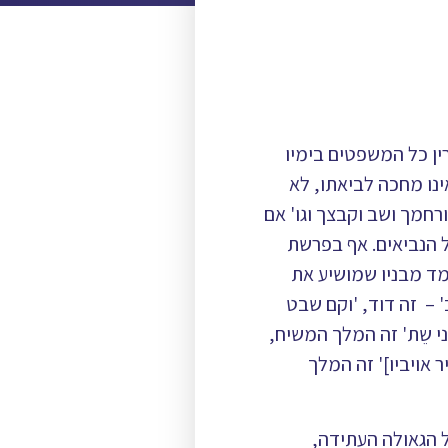
ין כל המשפטים בימיו
ינו מחכה לביאתו, לא
רחמך ושב וקבצך וגו' אם
ל הנביאים. אף בפרשת
ומד מבניו שמושיע את
' – זה דוד, 'וקם שבט
בני שֵת' זה המלך המשיח,
יר אויביו]' זה המלך
 הגאולה העתידה,