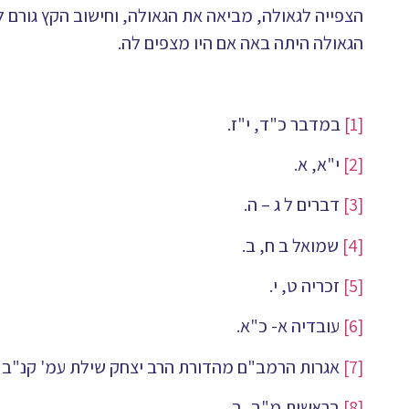
הצפייה לגאולה, מביאה את הגאולה, וחישוב הקץ גורם לכ
הגאולה היתה באה אם היו מצפים לה.
[1]
במדבר כ"ד, י"ז.
[2]
י"א, א.
[3]
דברים ל ג – ה.
[4]
שמואל ב ח, ב.
[5]
זכריה ט, י.
[6]
עובדיה א- כ"א.
[7]
אגרות הרמב"ם מהדורת הרב יצחק שילת עמ' קנ"ב –
[8]
בראשית מ"ב, ב.