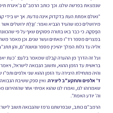
שנמצאת בפרשה שלנו. וכך כותב הרמב"ם ב'איגרת תימ
"ואולם אמתת העת בדקדוק אינה נודעת. אך יש בידי קב
מירושלים כמו שהעיד הנביא ואמר: 'וְגָלֻת ירושלים אש
הִפָּסְקָהּ. כי כבר באו בתורה פסוקים שאף על פי שהכוונה
במצרים מספר רד"ו מאתים ועשר שנים. וכן מאמר משה רבנו
אליה עד גלות המלך יהויכין מספר ונושנת"ם, והן תתנ"ב
ועל זה הדרך מן ההערה קבלנו שמאמר בלעם: 'כעת יאמר ליעקב
בראשית עד הזמן ההוא, ותשוב הנבואה לישראל, ויאמרו
והיה מתחילת היצירה עד הזמן ההוא שני אלפים ותפ"ו ש
ד' אלפים ותתקע"ב ליצירה
. ואין ספק ששיבת הנבוא
שאמרוהו לנו, ואמרו לנו שהוא אמיתי אחר שהזהירונו ממ
וה' יודע האמת".