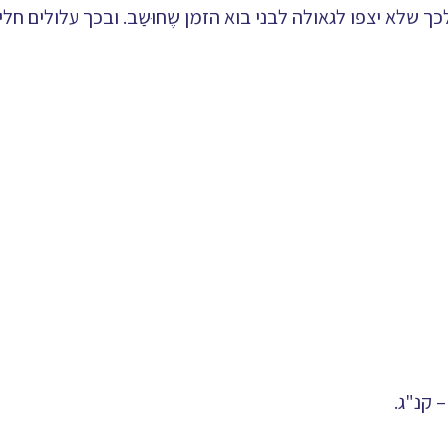
ך שלא יצפו לגאולה לבני בוא הזמן שֶחוּשַב. ובכך עלולים חל
 קנ"ג.