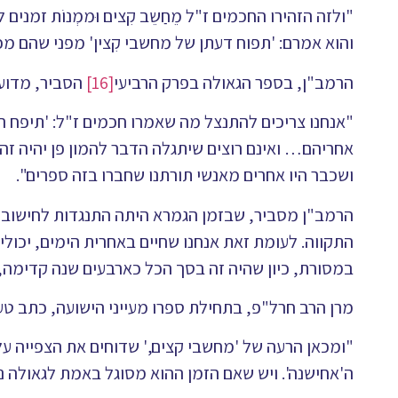
"ולזה הזהירו החכמים ז"ל מֵחַשֵב קִצים וּממְנוֹת זמנ
והוא אמרם: 'תפוח דעתן של מחשבי קִצין' מפני שהם מ
הרמב"ן, בספר הגאולה בפרק הרביעי
[16]
הסביר, מדוע 
"אנחנו צריכים להתנצל מה שאמרו חכמים ז"ל: 'תיפח רוח
אחריהם… ואינם רוצים שיתגלה הדבר להמון פן יהיה זה 
ושכבר היו אחרים מאנשי תורתנו שחברו בזה ספרים".
הרמב"ן מסביר, שבזמן הגמרא היתה התנגדות לחישוב קִצי
התקווה. לעומת זאת אנחנו שחיים באחרית הימים, יכול
במסורת, כיון שהיה זה בסך הכל כארבעים שנה קדימה,
מרן הרב חרל"פ, בתחילת ספרו מעייני הישועה, כתב ט
"ומכאן הרעה של 'מחשבי קצים,' שדוחים את הצפייה על 
ה'אחישנה'. ויש שאם הזמן ההוא מסוגל באמת לגאולה נ