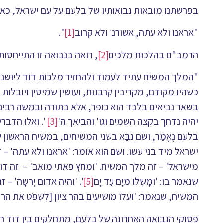
בפרשתנו מובאות נבואותיו של בלעם על עם ישראל, כ
"אראנו ולא עתה, אשורנו ולא קרוב
[1]
".
הרמב"ם בהלכות מלכים
[2]
, רואה בנבואה זו התייחסות
"המלך המשיח עתיד לעמוד ולהחזיר מלכות דוד ליושנה
כשהיו מקודם, מקריבין קרבנות, ועושין שמיטין ויובלות
בשאר נביאים בלבד הוא כופר, אלא בתורה ובמשה רבינו,
יהיה נדחך בקצה השמים וגו' והביאך ה'
[3]
'. ואֵלוּ הד
בלעם נֶאֱמַר, ושם נִבָּא בשני המשיחים, במשיח הראש
ישראל מיד בני עשו. ושם הוא אומר: 'אראנו ולא עתה' – 
מישראל' – זה מלך המשיח. 'ומחץ פאתי מואב' – זה דוד
שנאמר בו: 'וּמָשְלוֹ מִיָם עַד יָם
[5]
'. 'והיה אדום יְרֵשָה' –
המשיח, שנאמר: 'ועלו מושיעים בהר ציון [לִשְפֹּט את הר 
פסוקי הנבואה האחרונה של בלעם, מתחלקים בין דוד 