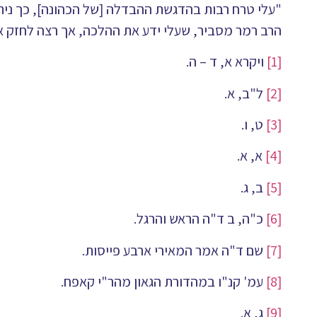
"עלי טרח רבות בהדגשת ההבדלה [של הכהונה], כך ניתן
הרב רמר מסביר, שעלי ידע את ההלכה, אך רצה לחזק א
[1]
ויקרא א, ד – ה.
[2]
ל"ב, א.
[3]
ט, ו.
[4]
א, א.
[5]
ב, ג.
[6]
כ"ה, ב ד"ה הראש והרגל.
[7]
שם ד"ה אמר המאירי ארבע פייסות.
[8]
עמ' קנ"ו במהדורת הגאון מהר"י קאפח.
[9]
ג, א.