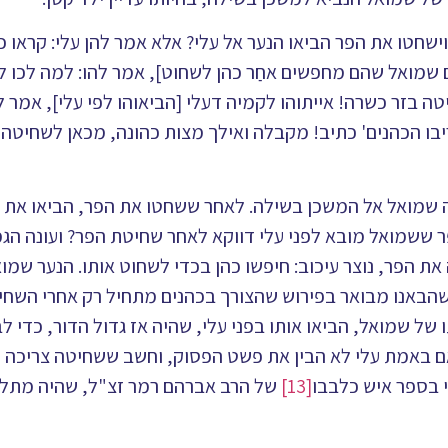
וישחטו את הפר הביאו הנער אל עלי? אלא אמר להן עלי: קראו כה
 שמואל שהם מחפשים אחַר כהן לשחוט], אמר להו: למה לכו ל
בזר כשרה! אייתוהו לקמיה דעלי [הביאוהו לפי עלי], אמר לי
קריבו הכהנים' כתיב! מקבלה ואילך מצות כהונה, מכאן לשחיטה
שמואל אל המשכן בשילה. לאחר ששחטו את הפר, הביאו את הנ
ר ששמואל מובא לפני עלי דווקא לאחר שחיטת הפר? ועונה הג
את הפר, נוצר עיכוב: חיפשו כהן בכדי לשחוט אותו. הנער שמו
הבאנו מבואר בפירוש שהצורך בכהנים מתחיל רק אחרי השחיטה
 של שמואל, הביאו אותו בפני עלי, שהיה אז גדול הדור, כדי ל
אם באמת עלי לא הבין את פשט הפסוק, וחשב ששחיטה צריכה 
י בספר איש כלבבו
[13]
של הרב אברהם רמר זצ"ל, שהיה מתלמי