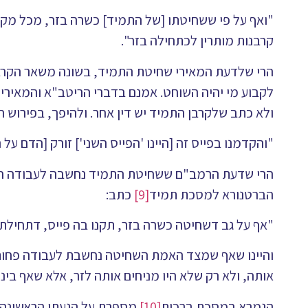
"ואף על פי ששחיטתו [של התמיד] כשרה בזר, מכל מקום
קרבנות מותרין לכתחילה בזר".
הרי שלדעת המאירי שחיטת התמיד, בשונה משאר הקרבנות
לקבוע מי יהיה השוחט. אמנם בדברי הריטב"א והמאירי
ולא כתב שלקרבן התמיד יש דין אחר. ולהיפך, בפירוש
"והקדמנו בפייס זה [היינו 'הפייס השני'] זורק [הדם ע
הרי שדעת הרמב"ם ששחיטת התמיד נחשבה לעבודה חשובה
הברטנורא למסכת תמיד
[9]
כתב:
"אף על גב דשחיטה כשרה בזר, תקנו בה פייס, דתחילת 
והיינו שאף שמצד האמת השחיטה נחשבת לעבודה פחות ח
אותה, ולא רק שלא היו מניחים אותה לזר, אלא שאף בינ
הגמרא במסכת ברכות
[10]
מספרת על הגעתו הראשונה ש