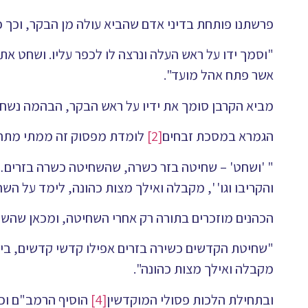
פרשתנו פותחת בדיני אדם שהביא עולה מן הבקר, וכך 
"וסמך ידו על ראש העלה ונרצה לו לכפר עליו. ושחט את 
אשר פתח אהל מועד".
מביא הקרבן סומך את ידיו על ראש הבקר, הבהמה נשחט
הגמרא במסכת זבחים
[2]
לומדת מפסוק זה ממתי מתחי
" 'ושחט' – שחיטה בזר כשרה, שהשחיטה כשרה בזרים… ו
והקריבו וגו' ', מקבלה ואילך מצות כהונה, לימד על ה
הכהנים מוזכרים בתורה רק אחרי השחיטה, ומכאן שהש
"שחיטת הקדשים כשירה בזרים אפילו קדשי קדשים, בין קד
מקבלה ואילך מצות כהונה".
ובתחילת הלכות פסולי המוקדשין
[4]
הוסיף הרמב"ם וכ