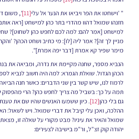
" 'וישחטו את הפר ויביאו את הנער אל עלי
[11]
', משום ד
חזנהו שמואל דהוו מהדרי בתר כהן למישחט [ראה אותם
למישחט [אמר להם: למה לכם לחפש כהן לשחוט]? שחיטה 
מניין לך זה]? אמר ליה [לו]: מי כתיב ושחט הכהן? 'וה
מימר שפיר קא אמרת [דבר יפה אמרת]".
הנביא מספר, שחנה מקיימת את נדרה, ומביאה את בנה 
הכהן הגדול. שואלת הגמרא: למה היה חשוב לנביא לספ
לרמוז לנו, שיש קשר בין שני הדברים: כאשר חנה הביאה 
תמהּ על כך: בשביל מה צריך לחפש כהן? הרי מהפסוק ש
גם בלי כהן
[12]
. כיון ששמעו האנשים שהיו שם את טענתו
ההלכה, ואכן עלי קיבל את דברי שמואל. ויש לשאול: ה
שמואל והאיר את עיניו? מבט מקורי על שאלה זו, מצאת
יהודה קוק זצ"ל, ור"מ בישיבה לצעירים: