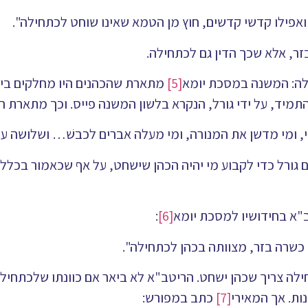
אפילו קדשי קדשים, חוץ מן הטמא שאינו שוחט לכתחילה".
ר, אלא שכך הדין גם לכתחילה.
לה: המשנה במסכת יומא
[5]
מתארת שהכהנים היו מחלקים בינ
מיד, על ידי גורל, הנקרא בלשון המשנה פייס. וכך מתארת 
י, ומי מדשן את המנורה, ומי מעלה אברים לכבשׁ… ושלושה עשר
ם גורל כדי לקבוע מי יהיה הכהן שישחט, על אף שכאמור בכלל ל
ב"א בחידושיו למסכת יומא
[6]
:
כשרה בזר, מצוותה בכהן לכתחילה".
לה צריך שכהן ישחט. הריטב"א לא ביאר אם כוונתו שלכתחילה
ות. אך המאירי
[7]
כתב במפורש: