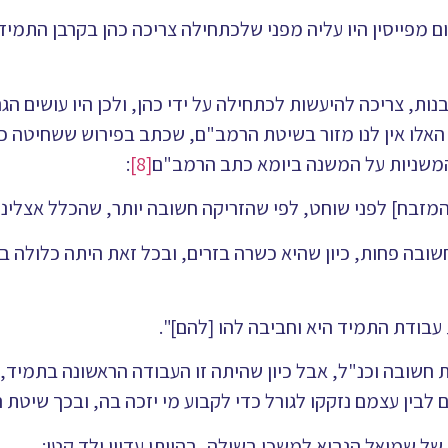
 מפייסין היו עליה מפני שלכתחילה צריכה כהן בקרבן התמיד
, צריכה להיעשות לכתחילה על ידי כהן, ולכן היו עושים הגר
 האלו אין לנו מזור בשיטת הרמב"ם, שכתב בפירוש ששחיטה כ
 המשניות על המשנה ביומא כתב הרמב"ם
[8]
:
ל המזבח] לפני שוחט, לפי שהזריקה חשובה יותר, שהכלל אצלינ
 פחות, כיון שהיא כשרה בזרים, ובכל זאת היתה כלולה בפי
עבודת התמיד היא וחביבה להו [להם]".
שובה וכנ"ל, אבל כיון שהיתה זו העבודה הראשונה בתמיד, 
ם לבין עצמם נזקקו לגורל כדי לקבוע מי יזכה בה, ובכך שיטת
ל שמואל הנביא למשכן בשילה, בהיותו עדיין ילד קטן: