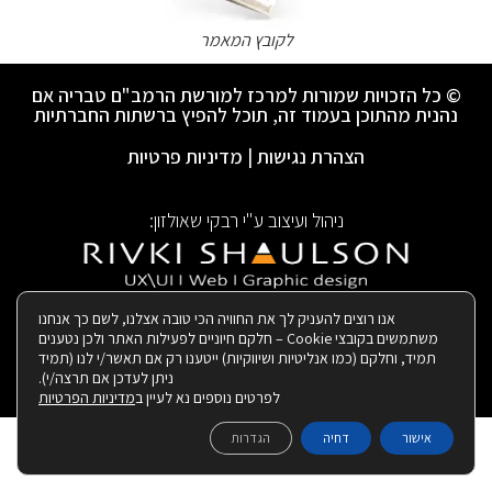
לקובץ המאמר
© כל הזכויות שמורות למרכז למורשת הרמב"ם טבריה אם
נהנית מהתוכן בעמוד זה, תוכל להפיץ ברשתות החברתיות
הצהרת נגישות
|
מדיניות פרטיות
ניהול ועיצוב ע"י רבקי שאולזון:
|
בנייה ותחזוקת האתר:
אנו רוצים להעניק לך את החוויה הכי טובה אצלנו, לשם כך אנחנו
משתמשים בקובצי Cookie – חלקם חיוניים לפעילות האתר ולכן נטענים
תמיד, וחלקם (כמו אנליטיות ושיווקיות) ייטענו רק אם תאשר/י לנו (תמיד
ניתן לעדכן אם תרצה/י).
לפרטים נוספים נא לעיין ב
מדיניות הפרטיות
אישור
דחיה
הגדרות